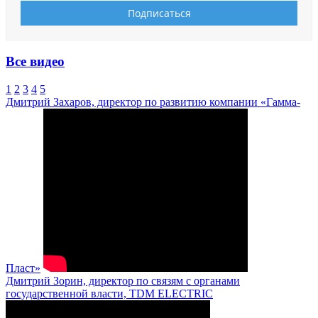
Все видео
1
2
3
4
5
Дмитрий Захаров, директор по развитию компании «Гамма-
Пласт»
Дмитрий Зорин, директор по связям с органами
государственной власти, TDM ELECTRIC