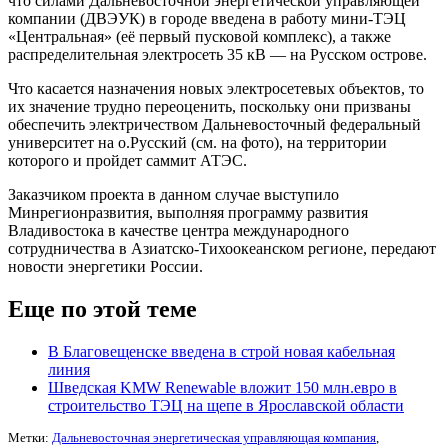
что силами Дальневосточной энергетической управляющей
компании (ДВЭУК) в городе введена в работу мини-ТЭЦ
«Центральная» (её первый пусковой комплекс), а также
распределительная электросеть 35 кВ — на Русском острове.
Что касается назначения новых электросетевых объектов, то
их значение трудно переоценить, поскольку они призваны
обеспечить электричеством Дальневосточный федеральный
университет на о.Русский (см. на фото), на территории
которого и пройдет саммит АТЭС.
Заказчиком проекта в данном случае выступило
Минрегионразвития, выполняя программу развития
Владивостока в качестве центра международного
сотрудничества в Азиатско-Тихоокеанском регионе, передают
новости энергетики России.
Еще по этой теме
В Благовещенске введена в строй новая кабельная
линия
Шведская KMW Renewable вложит 150 млн.евро в
строительство ТЭЦ на щепе в Ярославской области
Метки:
Дальневосточная энергетическая управляющая компания
,