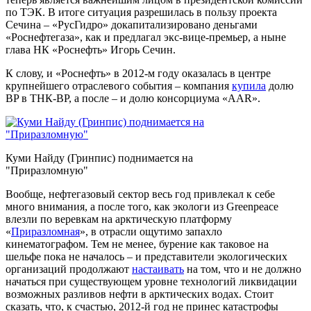
по ТЭК. В итоге ситуация разрешилась в пользу проекта
Сечина – «РусГидро» докапитализировано деньгами
«Роснефтегаза», как и предлагал экс-вице-премьер, а ныне
глава НК «Роснефть» Игорь Сечин.
К слову, и «Роснефть» в 2012-м году оказалась в центре
крупнейшего отраслевого события – компания
купила
долю
BP в ТНК-BP, а после – и долю консорциума «AAR».
Куми Найду (Гринпис) поднимается на
"Приразломную"
Вообще, нефтегазовый сектор весь год привлекал к себе
много внимания, а после того, как экологи из Greenpeace
влезли по веревкам на арктическую платформу
«
Приразломная
», в отрасли ощутимо запахло
кинематографом. Тем не менее, бурение как таковое на
шельфе пока не началось – и представители экологических
организаций продолжают
настаивать
на том, что и не должно
начаться при существующем уровне технологий ликвидации
возможных разливов нефти в арктических водах. Стоит
сказать, что, к счастью, 2012-й год не принес катастрофы