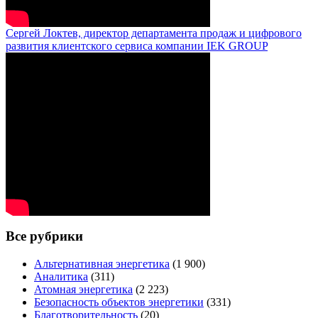
Сергей Локтев, директор департамента продаж и цифрового
развития клиентского сервиса компании IEK GROUP
Все рубрики
Альтернативная энергетика
(1 900)
Аналитика
(311)
Атомная энергетика
(2 223)
Безопасность объектов энергетики
(331)
Благотворительность
(20)