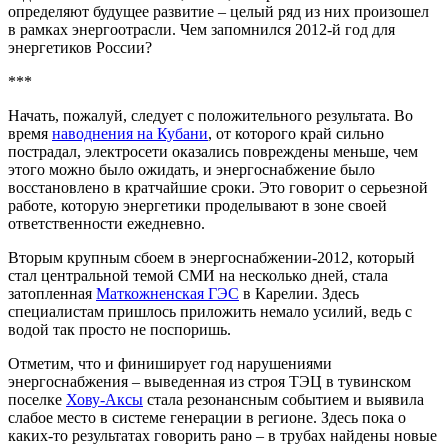
определяют будущее развитие – целый ряд из них произошел
в рамках энергоотрасли. Чем запомнился 2012-й год для
энергетиков России?
***
Начать, пожалуй, следует с положительного результата. Во
время
наводнения на Кубани
, от которого край сильно
пострадал, электросети оказались повреждены меньше, чем
этого можно было ожидать, и энергоснабжение было
восстановлено в кратчайшие сроки. Это говорит о серьезной
работе, которую энергетики проделывают в зоне своей
ответственности ежедневно.
Вторым крупным сбоем в энергоснабжении-2012, который
стал центральной темой СМИ на несколько дней, стала
затопленная
Маткожненская ГЭС
в Карелии. Здесь
специалистам пришлось приложить немало усилий, ведь с
водой так просто не поспоришь.
Отметим, что и финиширует год нарушениями
энергоснабжения – выведенная из строя ТЭЦ в тувинском
поселке
Хову-Аксы
стала резонансным событием и выявила
слабое место в системе генерации в регионе. Здесь пока о
каких-то результатах говорить рано – в трубах найдены новые