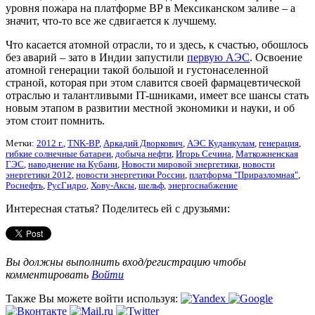
уровня пожара на платформе BP в Мексиканском заливе – а
значит, что-то все же сдвигается к лучшему.
Что касается атомной отрасли, то и здесь, к счастью, обошлось
без аварий – зато в Индии запустили
первую АЭС
. Освоение
атомной генерации такой большой и густонаселенной
страной, которая при этом славится своей фармацевтической
отраслью и талантливыми IT-шниками, имеет все шансы стать
новым этапом в развитии местной экономики и науки, и об
этом стоит помнить.
Метки:
2012 г.
,
TNK-BP
,
Аркадий Дворкович
,
АЭС Куданкулам
,
генерация
,
гибкие солнечные батареи
,
добыча нефти
,
Игорь Сечина
,
Маткожненская
ГЭС
,
наводнение на Кубани
,
Новости мировой энергетики
,
новости
энергетики 2012
,
новости энергетики России
,
платформа "Приразломная"
,
Роснефть
,
РусГидро
,
Хову-Аксы
,
шельф
,
энергоснабжение
Интересная статья? Поделитесь ей с друзьями:
Вы должны выполнить вход/регистрацию чтобы
комментировать
Войти
Также Вы можете войти используя: