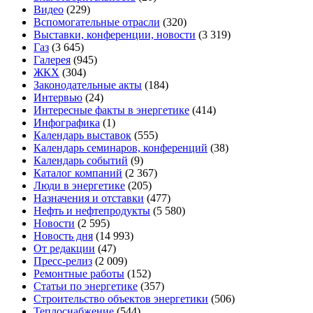
Видео
(229)
Вспомогательные отрасли
(320)
Выставки, конференции, новости
(3 319)
Газ
(3 645)
Галерея
(945)
ЖКХ
(304)
Законодательные акты
(184)
Интервью
(24)
Интересные факты в энергетике
(414)
Инфографика
(1)
Календарь выставок
(555)
Календарь семинаров, конференций
(38)
Календарь событий
(9)
Каталог компаний
(2 367)
Люди в энергетике
(205)
Назначения и отставки
(477)
Нефть и нефтепродукты
(5 580)
Новости
(2 595)
Новость дня
(14 993)
От редакции
(47)
Пресс-релиз
(2 009)
Ремонтные работы
(152)
Статьи по энергетике
(357)
Строительство объектов энергетики
(506)
Теплоснабжение
(544)