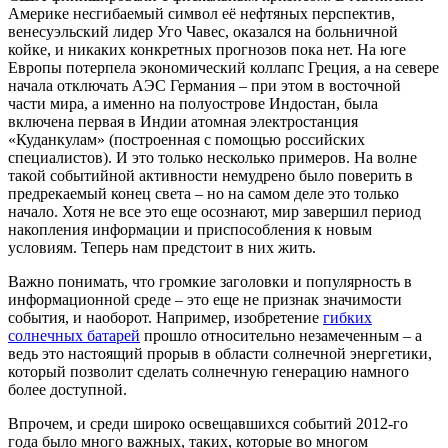
Америке несгибаемый символ её нефтяных перспектив,
венесуэльский лидер Уго Чавес, оказался на больничной
койке, и никаких конкретных прогнозов пока нет. На юге
Европы потерпела экономический коллапс Греция, а на севере
начала отключать АЭС Германия – при этом в восточной
части мира, а именно на полуострове Индостан, была
включена первая в Индии атомная электростанция
«Куданкулам» (построенная с помощью российских
специалистов). И это только несколько примеров. На волне
такой событийной активности немудрено было поверить в
предрекаемый конец света – но на самом деле это только
начало. Хотя не все это еще осознают, мир завершил период
накопления информации и приспособления к новым
условиям. Теперь нам предстоит в них жить.
Важно понимать, что громкие заголовки и популярность в
информационной среде – это еще не признак значимости
события, и наоборот. Например, изобретение
гибких
солнечных батарей
прошло относительно незамеченным – а
ведь это настоящий прорыв в области солнечной энергетики,
который позволит сделать солнечную генерацию намного
более доступной.
Впрочем, и среди широко освещавшихся событий 2012-го
года было много важных, таких, которые во многом