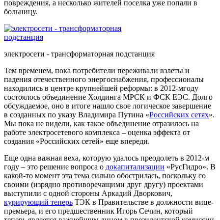
повреждения, а несколько жителей поселка уже попали в
больницу.
электросети - трансформаторная подстанция
Тем временем, пока потребители переживали взлеты и
падения отечественного энергоснабжения, профессионалы
находились в центре крупнейшей реформы: в 2012-мгоду
состоялось объединение Холдинга МРСК и ФСК ЕЭС. Долго
обсуждаемое, оно в итоге нашло свое логическое завершение
в созданных по указу Владимира Путина «
Российских сетях
».
Мы пока не видели, как такое объединение отразилось на
работе электросетевого комплекса – оценка эффекта от
создания «Российских сетей» еще впереди.
Еще одна важная веха, которую удалось преодолеть в 2012-м
году – это решение вопроса о
докапитализации
«РусГидро». В
какой-то момент эта тема сильно обострилась, поскольку со
своими (изрядно противоречащими друг другу) проектами
выступили с одной стороны Аркадий Дворкович,
курирующий теперь
ТЭК в Правительстве в должности вице-
премьера, и его предшественник Игорь Сечин, который
теперь является важнейшим лицом в президентской комиссии