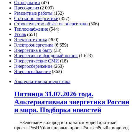
От редакции
(47)
Пресс-релиз
(2 009)
Ремонтные работы
(152)
Статьи по энергетике
(357)
Строительство объектов энергетики
(506)
Теплоснабжение
(544)
Уголь
(651)
Электротехника
(300)
Электроэнергетика
(6 659)
Энергетика в быту
(33)
Энергетика и фондовый рынок
(1 623)
Энергетические СМИ
(18)
Энергосбережение
(263)
Энергоснабжение
(862)
Альтернативная энергетика
Пятница 31.07.2026 года.
Альтернативная энергетика России
и мира. Подборка новостей
— «Зелёный» водород в открытом мореПилотный
проект PosHYdon впервые произвёл «зелёный» водород