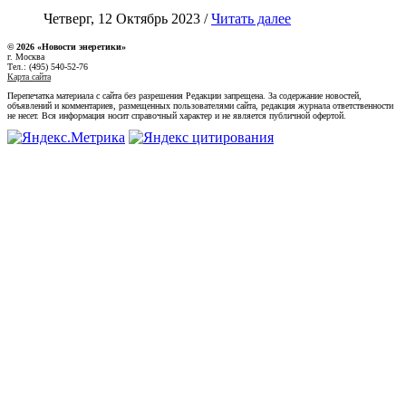
Четверг, 12 Октябрь 2023 /
Читать далее
© 2026 «Новости энеретики»
г. Москва
Тел.: (495) 540-52-76
Карта сайта
Перепечатка материала с сайта без разрешения Редакции запрещена. За содержание новостей,
объявлений и комментариев, размещенных пользователями сайта, редакция журнала ответственности
не несет. Вся информация носит справочный характер и не является публичной офертой.