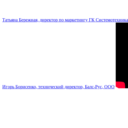
Татьяна Бережная, директор по маркетингу ГК Системотехник
Игорь Борисенко, технический директор, Балс-Рус, ООО