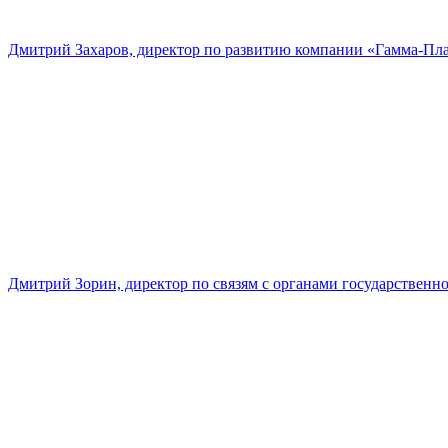
Дмитрий Захаров, директор по развитию компании «Гамма-Пл
Дмитрий Зорин, директор по связям с органами государстве