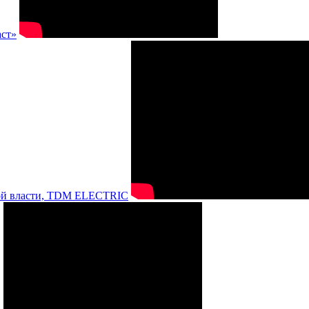
аст»
нной власти, TDM ELECTRIC