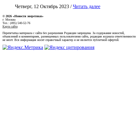
Четверг, 12 Октябрь 2023 /
Читать далее
© 2026 «Новости энеретики»
г. Москва
Тел.: (495) 540-52-76
Карта сайта
Перепечатка материала с сайта без разрешения Редакции запрещена. За содержание новостей,
объявлений и комментариев, размещенных пользователями сайта, редакция журнала ответственности
не несет. Вся информация носит справочный характер и не является публичной офертой.