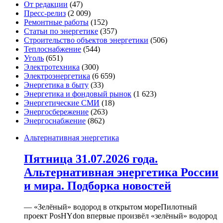
От редакции
(47)
Пресс-релиз
(2 009)
Ремонтные работы
(152)
Статьи по энергетике
(357)
Строительство объектов энергетики
(506)
Теплоснабжение
(544)
Уголь
(651)
Электротехника
(300)
Электроэнергетика
(6 659)
Энергетика в быту
(33)
Энергетика и фондовый рынок
(1 623)
Энергетические СМИ
(18)
Энергосбережение
(263)
Энергоснабжение
(862)
Альтернативная энергетика
Пятница 31.07.2026 года.
Альтернативная энергетика России
и мира. Подборка новостей
— «Зелёный» водород в открытом мореПилотный
проект PosHYdon впервые произвёл «зелёный» водород