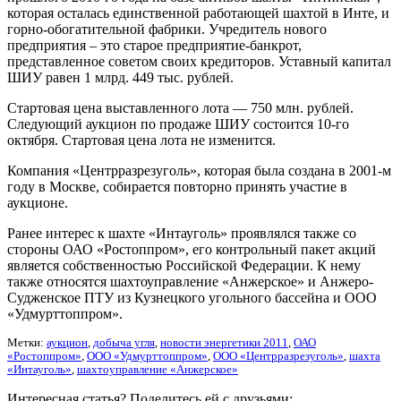
которая осталась единственной работающей шахтой в Инте, и
горно-обогатительной фабрики. Учредитель нового
предприятия – это старое предприятие-банкрот,
представленное советом своих кредиторов. Уставный капитал
ШИУ равен 1 млрд. 449 тыс. рублей.
Стартовая цена выставленного лота — 750 млн. рублей.
Следующий аукцион по продаже ШИУ состоится 10-го
октября. Стартовая цена лота не изменится.
Компания «Центрразрезуголь», которая была создана в 2001-м
году в Москве, собирается повторно принять участие в
аукционе.
Ранее интерес к шахте «Интауголь» проявлялся также со
стороны ОАО «Ростоппром», его контрольный пакет акций
является собственностью Российской Федерации. К нему
также относятся шахтоуправление «Анжерское» и Анжеро-
Судженское ПТУ из Кузнецкого угольного бассейна и ООО
«Удмурттоппром».
Метки:
аукцион
,
добыча угля
,
новости энергетики 2011
,
ОАО
«Ростоппром»
,
ООО «Удмурттоппром»
,
ООО «Центрразрезуголь»
,
шахта
«Интауголь»
,
шахтоуправление «Анжерское»
Интересная статья? Поделитесь ей с друзьями: