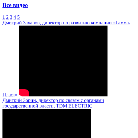
Все видео
1
2
3
4
5
Дмитрий Захаров, директор по развитию компании «Гамма-
Пласт»
Дмитрий Зорин, директор по связям с органами
государственной власти, TDM ELECTRIC