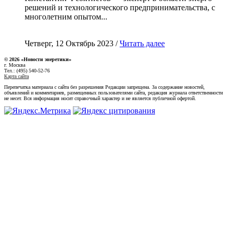
решений и технологического предпринимательства, с
многолетним опытом...
Четверг, 12 Октябрь 2023 /
Читать далее
© 2026 «Новости энеретики»
г. Москва
Тел.: (495) 540-52-76
Карта сайта
Перепечатка материала с сайта без разрешения Редакции запрещена. За содержание новостей,
объявлений и комментариев, размещенных пользователями сайта, редакция журнала ответственности
не несет. Вся информация носит справочный характер и не является публичной офертой.