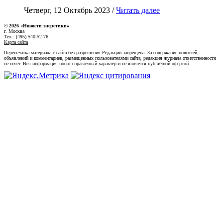
Четверг, 12 Октябрь 2023 /
Читать далее
© 2026 «Новости энеретики»
г. Москва
Тел.: (495) 540-52-76
Карта сайта
Перепечатка материала с сайта без разрешения Редакции запрещена. За содержание новостей,
объявлений и комментариев, размещенных пользователями сайта, редакция журнала ответственности
не несет. Вся информация носит справочный характер и не является публичной офертой.