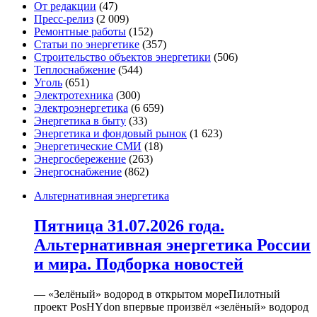
От редакции
(47)
Пресс-релиз
(2 009)
Ремонтные работы
(152)
Статьи по энергетике
(357)
Строительство объектов энергетики
(506)
Теплоснабжение
(544)
Уголь
(651)
Электротехника
(300)
Электроэнергетика
(6 659)
Энергетика в быту
(33)
Энергетика и фондовый рынок
(1 623)
Энергетические СМИ
(18)
Энергосбережение
(263)
Энергоснабжение
(862)
Альтернативная энергетика
Пятница 31.07.2026 года.
Альтернативная энергетика России
и мира. Подборка новостей
— «Зелёный» водород в открытом мореПилотный
проект PosHYdon впервые произвёл «зелёный» водород