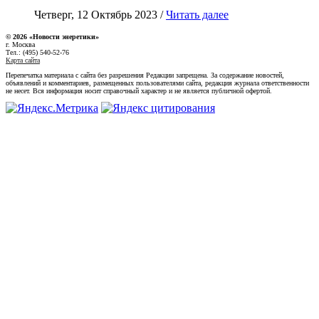
Четверг, 12 Октябрь 2023 /
Читать далее
© 2026 «Новости энеретики»
г. Москва
Тел.: (495) 540-52-76
Карта сайта
Перепечатка материала с сайта без разрешения Редакции запрещена. За содержание новостей,
объявлений и комментариев, размещенных пользователями сайта, редакция журнала ответственности
не несет. Вся информация носит справочный характер и не является публичной офертой.