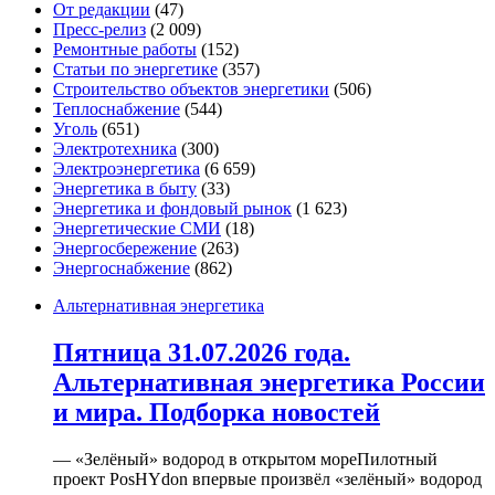
От редакции
(47)
Пресс-релиз
(2 009)
Ремонтные работы
(152)
Статьи по энергетике
(357)
Строительство объектов энергетики
(506)
Теплоснабжение
(544)
Уголь
(651)
Электротехника
(300)
Электроэнергетика
(6 659)
Энергетика в быту
(33)
Энергетика и фондовый рынок
(1 623)
Энергетические СМИ
(18)
Энергосбережение
(263)
Энергоснабжение
(862)
Альтернативная энергетика
Пятница 31.07.2026 года.
Альтернативная энергетика России
и мира. Подборка новостей
— «Зелёный» водород в открытом мореПилотный
проект PosHYdon впервые произвёл «зелёный» водород