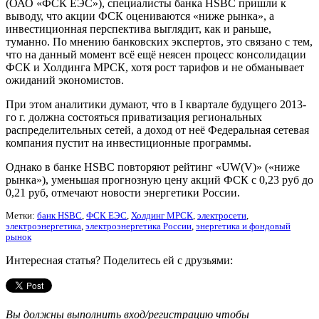
(ОАО «ФСК ЕЭС»), специалисты банка HSBC пришли к
выводу, что акции ФСК оцениваются «ниже рынка», а
инвестиционная перспектива выглядит, как и раньше,
туманно. По мнению банковских экспертов, это связано с тем,
что на данный момент всё ещё неясен процесс консолидации
ФСК и Холдинга МРСК, хотя рост тарифов и не обманывает
ожиданий экономистов.
При этом аналитики думают, что в I квартале будущего 2013-
го г. должна состояться приватизация региональных
распределительных сетей, а доход от неё Федеральная сетевая
компания пустит на инвестиционные программы.
Однако в банке HSBC повторяют рейтинг «UW(V)» («ниже
рынка»), уменьшая прогнозную цену акций ФСК с 0,23 руб до
0,21 руб, отмечают новости энергетики России.
Метки:
банк HSBC
,
ФСК ЕЭС
,
Холдинг МРСК
,
электросети
,
электроэнергетика
,
электроэнергетика России
,
энергетика и фондовый
рынок
Интересная статья? Поделитесь ей с друзьями:
Вы должны выполнить вход/регистрацию чтобы