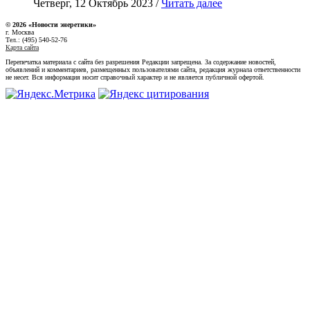
Четверг, 12 Октябрь 2023 /
Читать далее
© 2026 «Новости энеретики»
г. Москва
Тел.: (495) 540-52-76
Карта сайта
Перепечатка материала с сайта без разрешения Редакции запрещена. За содержание новостей,
объявлений и комментариев, размещенных пользователями сайта, редакция журнала ответственности
не несет. Вся информация носит справочный характер и не является публичной офертой.