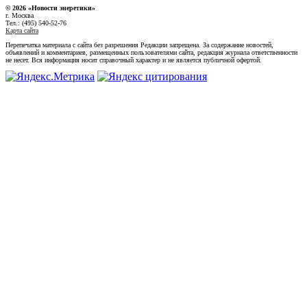
© 2026 «Новости энеретики»
г. Москва
Тел.: (495) 540-52-76
Карта сайта
Перепечатка материала с сайта без разрешения Редакции запрещена. За содержание новостей,
объявлений и комментариев, размещенных пользователями сайта, редакция журнала ответственности
не несет. Вся информация носит справочный характер и не является публичной офертой.