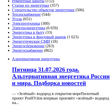
Ремонтные работы
(152)
Статьи по энергетике
(357)
Строительство объектов энергетики
(506)
Теплоснабжение
(544)
Уголь
(651)
Электротехника
(300)
Электроэнергетика
(6 659)
Энергетика в быту
(33)
Энергетика и фондовый рынок
(1 623)
Энергетические СМИ
(18)
Энергосбережение
(263)
Энергоснабжение
(862)
Альтернативная энергетика
Пятница 31.07.2026 года.
Альтернативная энергетика России
и мира. Подборка новостей
— «Зелёный» водород в открытом мореПилотный
проект PosHYdon впервые произвёл «зелёный» водород
на...