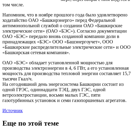
том числе.
Напомним, что в ноябре прошлого года было удовлетворено
ходатайство ОАО «Башкирэнерго» перед Федеральной
антимонопольной службой о создании ОАО «Башкирские
электрические сети» (ОАО «БЭС»).
Согласно документации
ОАО «БЭС» передало вновь созданной компании доли в
принадлежащих «БЭС» ООО «Башэнергоучет», ООО
«Башкирские распределительные электрические сети» и ООО
«Башкирская сетевая компания».
ОАО «БЭС» обладает установленной мощностью для
производства электроэнергии в 4, 6 ГВт, а его установленная
мощность для производства тепловой энергии составляет 15,7
тысячи Гкал/ч.
На сегодняшний день энергосистема Башкирии состоит из
одной ГРЭС, одиннадцати ТЭЦ, двух ГЭС, одной
ветроэлектростанции, восьми малых ГЭС, пяти
газотурбинных установок и семи газопоршневых агрегатов.
Источник
Еще по этой теме