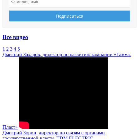
Все видео
1
2
3
4
5
Дмитрий Захаров, директор по развитию компании «Гамма-
Пласт»
Дмитрий Зорин, директор по связям с органами
государственной власти, TDM ELECTRIC