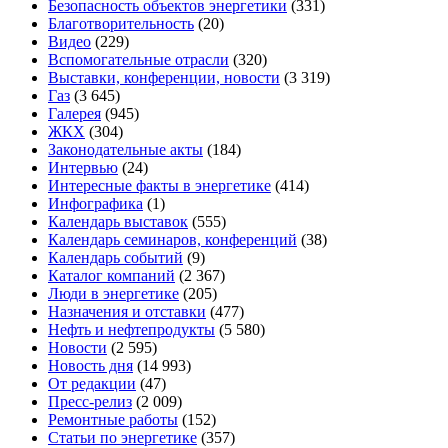
Безопасность объектов энергетики
(331)
Благотворительность
(20)
Видео
(229)
Вспомогательные отрасли
(320)
Выставки, конференции, новости
(3 319)
Газ
(3 645)
Галерея
(945)
ЖКХ
(304)
Законодательные акты
(184)
Интервью
(24)
Интересные факты в энергетике
(414)
Инфографика
(1)
Календарь выставок
(555)
Календарь семинаров, конференций
(38)
Календарь событий
(9)
Каталог компаний
(2 367)
Люди в энергетике
(205)
Назначения и отставки
(477)
Нефть и нефтепродукты
(5 580)
Новости
(2 595)
Новость дня
(14 993)
От редакции
(47)
Пресс-релиз
(2 009)
Ремонтные работы
(152)
Статьи по энергетике
(357)