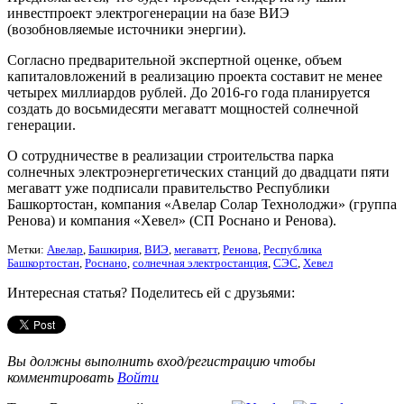
инвестпроект электрогенерации на базе ВИЭ
(возобновляемые источники энергии).
Согласно предварительной экспертной оценке, объем
капиталовложений в реализацию проекта составит не менее
четырех миллиардов рублей. До 2016-го года планируется
создать до восьмидесяти мегаватт мощностей солнечной
генерации.
О сотрудничестве в реализации строительства парка
солнечных электроэнергетических станций до двадцати пяти
мегаватт уже подписали правительство Республики
Башкортостан, компания «Авелар Солар Технолоджи» (группа
Ренова) и компания «Хевел» (СП Роснано и Ренова).
Метки:
Авелар
,
Башкирия
,
ВИЭ
,
мегаватт
,
Ренова
,
Республика
Башкортостан
,
Роснано
,
солнечная электростанция
,
СЭС
,
Хевел
Интересная статья? Поделитесь ей с друзьями:
Вы должны выполнить вход/регистрацию чтобы
комментировать
Войти