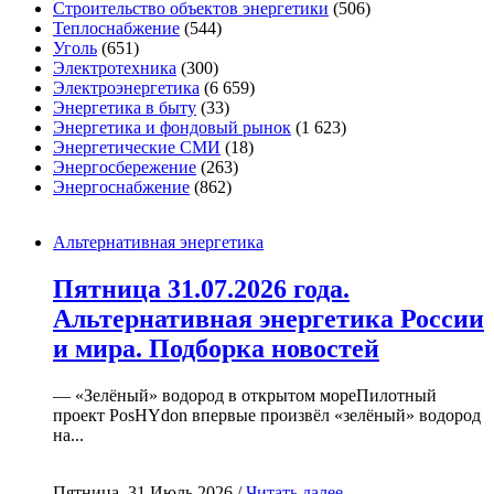
Строительство объектов энергетики
(506)
Теплоснабжение
(544)
Уголь
(651)
Электротехника
(300)
Электроэнергетика
(6 659)
Энергетика в быту
(33)
Энергетика и фондовый рынок
(1 623)
Энергетические СМИ
(18)
Энергосбережение
(263)
Энергоснабжение
(862)
Альтернативная энергетика
Пятница 31.07.2026 года.
Альтернативная энергетика России
и мира. Подборка новостей
— «Зелёный» водород в открытом мореПилотный
проект PosHYdon впервые произвёл «зелёный» водород
на...
Пятница, 31 Июль 2026 /
Читать далее