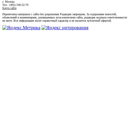
г. Москва
Тел.: (495) 540-52-76
Карта сайта
Перепечатка материала с сайта без разрешения Редакции запрещена. За содержание новостей,
объявлений и комментариев, размещенных пользователями сайта, редакция журнала ответственности
не несет. Вся информация носит справочный характер и не является публичной офертой.