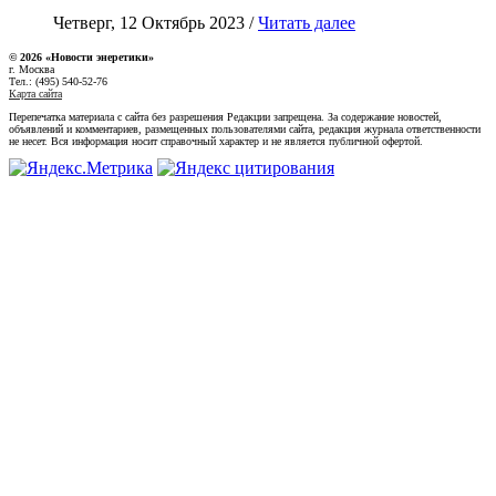
Четверг, 12 Октябрь 2023 /
Читать далее
© 2026 «Новости энеретики»
г. Москва
Тел.: (495) 540-52-76
Карта сайта
Перепечатка материала с сайта без разрешения Редакции запрещена. За содержание новостей,
объявлений и комментариев, размещенных пользователями сайта, редакция журнала ответственности
не несет. Вся информация носит справочный характер и не является публичной офертой.