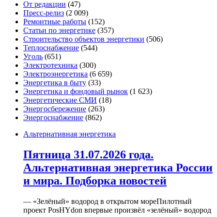
От редакции
(47)
Пресс-релиз
(2 009)
Ремонтные работы
(152)
Статьи по энергетике
(357)
Строительство объектов энергетики
(506)
Теплоснабжение
(544)
Уголь
(651)
Электротехника
(300)
Электроэнергетика
(6 659)
Энергетика в быту
(33)
Энергетика и фондовый рынок
(1 623)
Энергетические СМИ
(18)
Энергосбережение
(263)
Энергоснабжение
(862)
Альтернативная энергетика
Пятница 31.07.2026 года.
Альтернативная энергетика России
и мира. Подборка новостей
— «Зелёный» водород в открытом мореПилотный
проект PosHYdon впервые произвёл «зелёный» водород