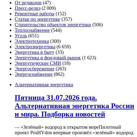
От редакции
(47)
Пресс-релиз
(2 009)
Ремонтные работы
(152)
Статьи по энергетике
(357)
Строительство объектов энергетики
(506)
Теплоснабжение
(544)
Уголь
(651)
Электротехника
(300)
Электроэнергетика
(6 659)
Энергетика в быту
(33)
Энергетика и фондовый рынок
(1 623)
Энергетические СМИ
(18)
Энергосбережение
(263)
Энергоснабжение
(862)
Альтернативная энергетика
Пятница 31.07.2026 года.
Альтернативная энергетика России
и мира. Подборка новостей
— «Зелёный» водород в открытом мореПилотный
проект PosHYdon впервые произвёл «зелёный» водород