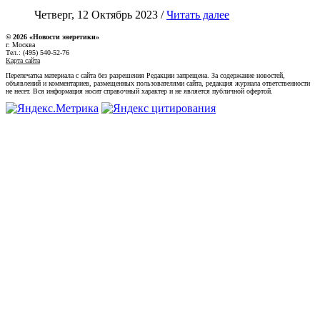
Четверг, 12 Октябрь 2023 /
Читать далее
© 2026 «Новости энеретики»
г. Москва
Тел.: (495) 540-52-76
Карта сайта
Перепечатка материала с сайта без разрешения Редакции запрещена. За содержание новостей,
объявлений и комментариев, размещенных пользователями сайта, редакция журнала ответственности
не несет. Вся информация носит справочный характер и не является публичной офертой.