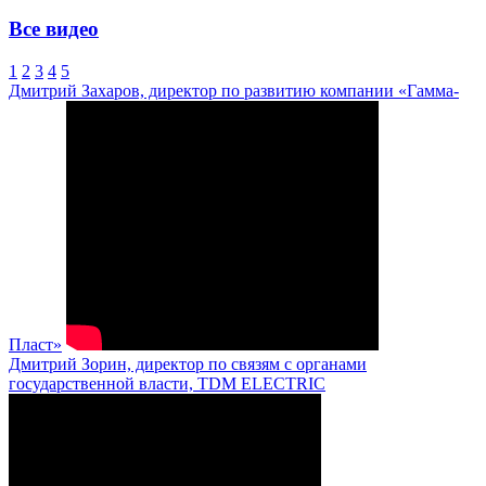
Все видео
1
2
3
4
5
Дмитрий Захаров, директор по развитию компании «Гамма-
Пласт»
Дмитрий Зорин, директор по связям с органами
государственной власти, TDM ELECTRIC