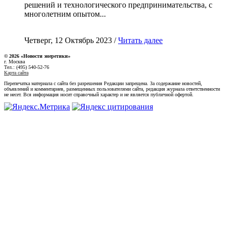
решений и технологического предпринимательства, с
многолетним опытом...
Четверг, 12 Октябрь 2023 /
Читать далее
© 2026 «Новости энеретики»
г. Москва
Тел.: (495) 540-52-76
Карта сайта
Перепечатка материала с сайта без разрешения Редакции запрещена. За содержание новостей,
объявлений и комментариев, размещенных пользователями сайта, редакция журнала ответственности
не несет. Вся информация носит справочный характер и не является публичной офертой.