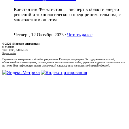
Константин Феоктистов — эксперт в области энерго-
решений и технологического предпринимательства, с
многолетним опытом...
Четверг, 12 Октябрь 2023 /
Читать далее
© 2026 «Новости энеретики»
г. Москва
Тел.: (495) 540-52-76
Карта сайта
Перепечатка материала с сайта без разрешения Редакции запрещена. За содержание новостей,
объявлений и комментариев, размещенных пользователями сайта, редакция журнала ответственности
не несет. Вся информация носит справочный характер и не является публичной офертой.