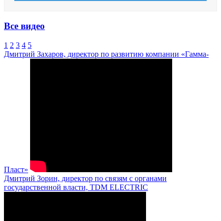
Все видео
1
2
3
4
5
Дмитрий Захаров, директор по развитию компании «Гамма-
Пласт»
Дмитрий Зорин, директор по связям с органами
государственной власти, TDM ELECTRIC