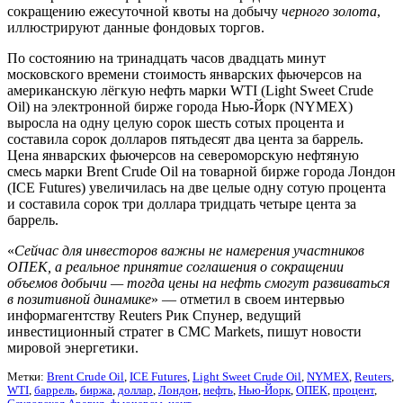
сокращению ежесуточной квоты на добычу
черного золота
,
иллюстрируют данные фондовых торгов.
По состоянию на тринадцать часов двадцать минут
московского времени стоимость январских фьючерсов на
американскую лёгкую нефть марки WTI (Light Sweet Crude
Oil) на электронной бирже города Нью-Йорк (NYMEX)
выросла на одну целую сорок шесть сотых процента и
составила сорок долларов пятьдесят два цента за баррель.
Цена январских фьючерсов на североморскую нефтяную
смесь марки Brent Crude Oil на товарной бирже города Лондон
(ICE Futures) увеличилась на две целые одну сотую процента
и составила сорок три доллара тридцать четыре цента за
баррель.
«
Сейчас для инвесторов важны не намерения участников
ОПЕК, а реальное принятие соглашения о сокращении
объемов добычи — тогда цены на нефть смогут развиваться
в позитивной динамике
» — отметил в своем интервью
информагентству Reuters Рик Спунер, ведущий
инвестиционный стратег в CMC Markets, пишут новости
мировой энергетики.
Метки:
Brent Crude Oil
,
ICE Futures
,
Light Sweet Crude Oil
,
NYMEX
,
Reuters
,
WTI
,
баррель
,
биржа
,
доллар
,
Лондон
,
нефть
,
Нью-Йорк
,
ОПЕК
,
процент
,