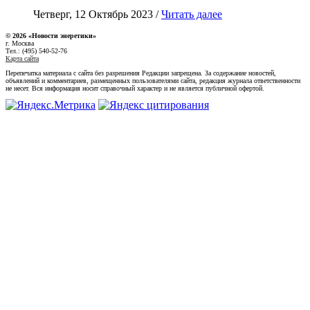
Четверг, 12 Октябрь 2023 /
Читать далее
© 2026 «Новости энеретики»
г. Москва
Тел.: (495) 540-52-76
Карта сайта
Перепечатка материала с сайта без разрешения Редакции запрещена. За содержание новостей,
объявлений и комментариев, размещенных пользователями сайта, редакция журнала ответственности
не несет. Вся информация носит справочный характер и не является публичной офертой.