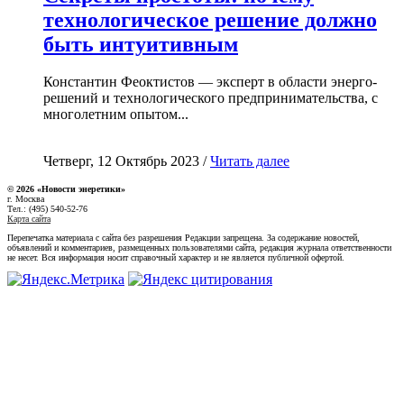
технологическое решение должно
быть интуитивным
Константин Феоктистов — эксперт в области энерго-
решений и технологического предпринимательства, с
многолетним опытом...
Четверг, 12 Октябрь 2023 /
Читать далее
© 2026 «Новости энеретики»
г. Москва
Тел.: (495) 540-52-76
Карта сайта
Перепечатка материала с сайта без разрешения Редакции запрещена. За содержание новостей,
объявлений и комментариев, размещенных пользователями сайта, редакция журнала ответственности
не несет. Вся информация носит справочный характер и не является публичной офертой.