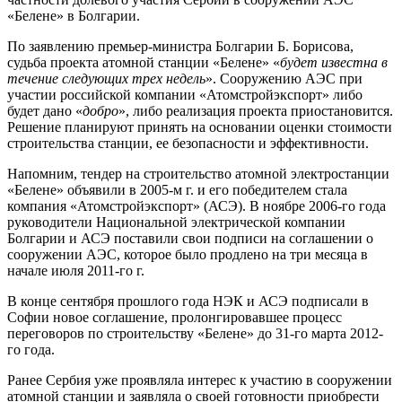
«Белене» в Болгарии.
По заявлению премьер-министра Болгарии Б. Борисова,
судьба проекта атомной станции «Белене» «
будет известна в
течение следующих трех недель
». Сооружению АЭС при
участии российской компании «Атомстройэкспорт» либо
будет дано «
добро
», либо реализация проекта приостановится.
Решение планируют принять на основании оценки стоимости
строительства станции, ее безопасности и эффективности.
Напомним, тендер на строительство атомной электростанции
«Белене» объявили в 2005-м г. и его победителем стала
компания «Атомстройэкспорт» (АСЭ). В ноябре 2006-го года
руководители Национальной электрической компании
Болгарии и АСЭ поставили свои подписи на соглашении о
сооружении АЭС, которое было продлено на три месяца в
начале июля 2011-го г.
В конце сентября прошлого года НЭК и АСЭ подписали в
Софии новое соглашение, пролонгировавшее процесс
переговоров по строительству «Белене» до 31-го марта 2012-
го года.
Ранее Сербия уже проявляла интерес к участию в сооружении
атомной станции и заявляла о своей готовности приобрести