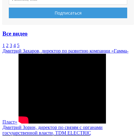
Все видео
1
2
3
4
5
Дмитрий Захаров, директор по развитию компании «Гамма-
Пласт»
Дмитрий Зорин, директор по связям с органами
государственной власти, TDM ELECTRIC