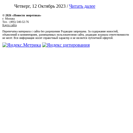
Четверг, 12 Октябрь 2023 /
Читать далее
© 2026 «Новости энеретики»
г. Москва
Тел.: (495) 540-52-76
Карта сайта
Перепечатка материала с сайта без разрешения Редакции запрещена. За содержание новостей,
объявлений и комментариев, размещенных пользователями сайта, редакция журнала ответственности
не несет. Вся информация носит справочный характер и не является публичной офертой.