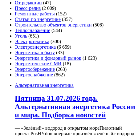
От редакции
(47)
Пресс-релиз
(2 009)
Ремонтные работы
(152)
Статьи по энергетике
(357)
Строительство объектов энергетики
(506)
Теплоснабжение
(544)
Уголь
(651)
Электротехника
(300)
Электроэнергетика
(6 659)
Энергетика в быту
(33)
Энергетика и фондовый рынок
(1 623)
Энергетические СМИ
(18)
Энергосбережение
(263)
Энергоснабжение
(862)
Альтернативная энергетика
Пятница 31.07.2026 года.
Альтернативная энергетика России
и мира. Подборка новостей
— «Зелёный» водород в открытом мореПилотный
проект PosHYdon впервые произвёл «зелёный» водород