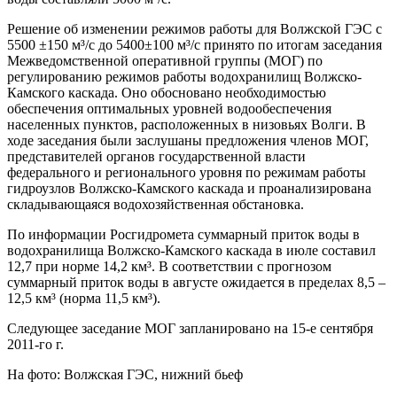
Решение об изменении режимов работы для Волжской ГЭС с
5500 ±150 м³/с до 5400±100 м³/с принято по итогам заседания
Межведомственной оперативной группы (МОГ) по
регулированию режимов работы водохранилищ Волжско-
Камского каскада. Оно обосновано необходимостью
обеспечения оптимальных уровней водообеспечения
населенных пунктов, расположенных в низовьях Волги. В
ходе заседания были заслушаны предложения членов МОГ,
представителей органов государственной власти
федерального и регионального уровня по режимам работы
гидроузлов Волжско-Камского каскада и проанализирована
складывающаяся водохозяйственная обстановка.
По информации Росгидромета суммарный приток воды в
водохранилища Волжско-Камского каскада в июле составил
12,7 при норме 14,2 км³. В соответствии с прогнозом
суммарный приток воды в августе ожидается в пределах 8,5 –
12,5 км³ (норма 11,5 км³).
Следующее заседание МОГ запланировано на 15-е сентября
2011-го г.
На фото: Волжская ГЭС, нижний бьеф