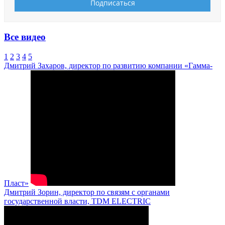
Все видео
1
2
3
4
5
Дмитрий Захаров, директор по развитию компании «Гамма-
Пласт»
Дмитрий Зорин, директор по связям с органами
государственной власти, TDM ELECTRIC