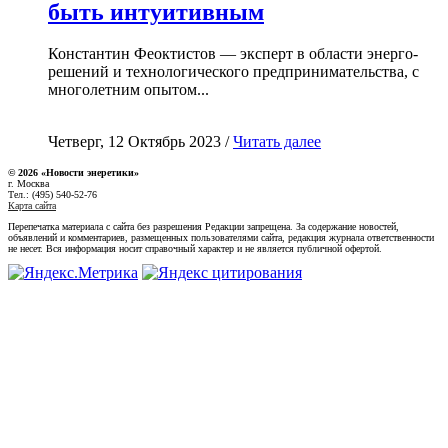
быть интуитивным
Константин Феоктистов — эксперт в области энерго-
решений и технологического предпринимательства, с
многолетним опытом...
Четверг, 12 Октябрь 2023 /
Читать далее
© 2026 «Новости энеретики»
г. Москва
Тел.: (495) 540-52-76
Карта сайта
Перепечатка материала с сайта без разрешения Редакции запрещена. За содержание новостей,
объявлений и комментариев, размещенных пользователями сайта, редакция журнала ответственности
не несет. Вся информация носит справочный характер и не является публичной офертой.