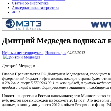
Статьи об энергетике
Альтернативная энергетика
ЖКХ
Дмитрий Медведев подписал н
Нефть и нефтепродукты
,
Новость дня
04/02/2013
Дмитрий Медведев
Главой Правительства РФ Дмитрием Медведевым, сообщают в по
федеральный бюджет нефтегазовых доходов страны будет отнын
в 2012-м г. сверх 5 553024193.1 тысяч рублей, и суммой нефте
продажи акций и иных форм участия в капитале, находящихся
Новости энергетики России напоминают, что Министерство фин
руб. нефтегазовых доходов из бюджета 2012-го г. Это позвол
данным, к концу минувшего 2012 г. объем Резервного фонда РФ