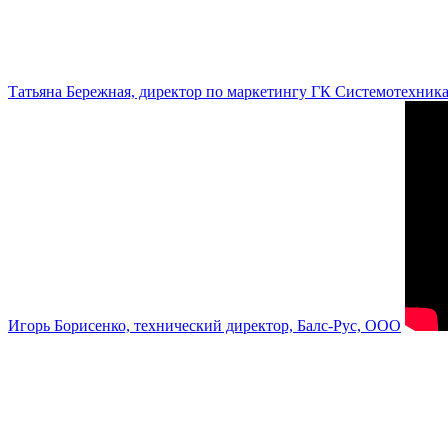
Татьяна Бережная, директор по маркетингу ГК Системотехник
Игорь Борисенко, технический директор, Балс-Рус, ООО