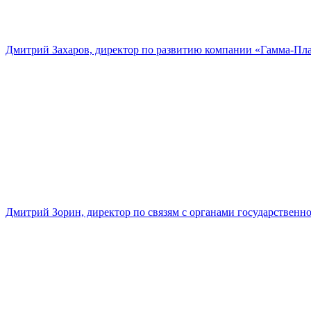
Дмитрий Захаров, директор по развитию компании «Гамма-Пл
Дмитрий Зорин, директор по связям с органами государстве