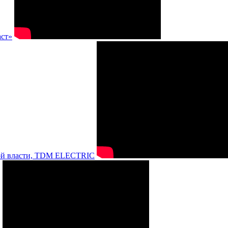
аст»
нной власти, TDM ELECTRIC