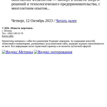
решений и технологического предпринимательства, с
многолетним опытом...
Четверг, 12 Октябрь 2023 /
Читать далее
© 2026 «Новости энеретики»
г. Москва
Тел.: (495) 540-52-76
Карта сайта
Перепечатка материала с сайта без разрешения Редакции запрещена. За содержание новостей,
объявлений и комментариев, размещенных пользователями сайта, редакция журнала ответственности
не несет. Вся информация носит справочный характер и не является публичной офертой.