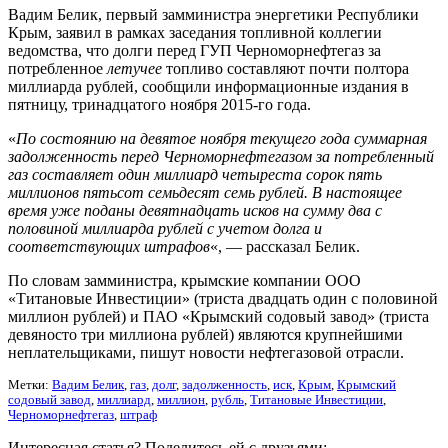
Вадим Белик, первый замминистра энергетики Республики
Крым, заявил в рамках заседания топливной коллегии
ведомства, что долги перед ГУП Черноморнефтегаз за
потребленное
летучее
топливо составляют почти полтора
миллиарда рублей, сообщили информационные издания в
пятницу, тринадцатого ноября 2015-го года.
«
По состоянию на девятое ноября текущего года суммарная
задолженность перед Черноморнефтегазом за потребленный
газ составляет один миллиард четыреста сорок пять
миллионов пятьсот семьдесят семь рублей. В настоящее
время уже поданы девятнадцать исков на сумму два с
половиной миллиарда рублей с учетом долга и
соответствующих штрафов
«, — рассказал Белик.
По словам замминистра, крымские компании ООО
«Титановые Инвестиции» (триста двадцать один с половиной
миллион рублей) и ПАО «Крымский содовый завод» (триста
девяносто три миллиона рублей) являются крупнейшими
неплательщиками, пишут новости нефтегазовой отрасли.
Метки:
Вадим Белик
,
газ
,
долг
,
задолженность
,
иск
,
Крым
,
Крымский
содовый завод
,
миллиард
,
миллион
,
рубль
,
Титановые Инвестиции
,
Черноморнефтегаз
,
штраф
Интересная статья? Поделитесь ей с друзьями: