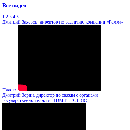
Все видео
1
2
3
4
5
Дмитрий Захаров, директор по развитию компании «Гамма-
Пласт»
Дмитрий Зорин, директор по связям с органами
государственной власти, TDM ELECTRIC