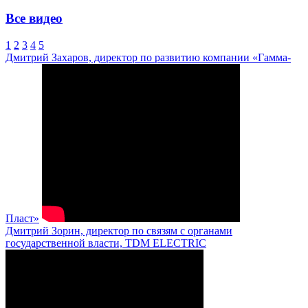
Все видео
1
2
3
4
5
Дмитрий Захаров, директор по развитию компании «Гамма-
Пласт»
Дмитрий Зорин, директор по связям с органами
государственной власти, TDM ELECTRIC