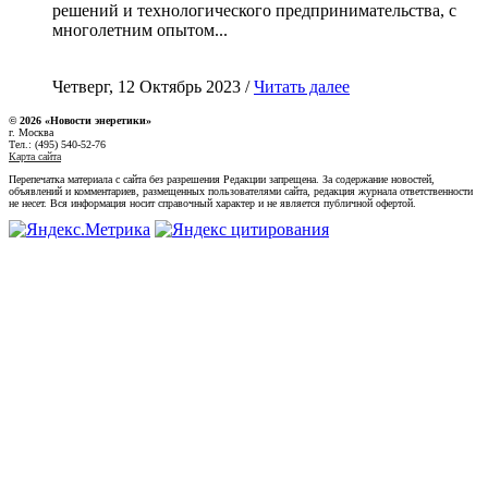
решений и технологического предпринимательства, с
многолетним опытом...
Четверг, 12 Октябрь 2023 /
Читать далее
© 2026 «Новости энеретики»
г. Москва
Тел.: (495) 540-52-76
Карта сайта
Перепечатка материала с сайта без разрешения Редакции запрещена. За содержание новостей,
объявлений и комментариев, размещенных пользователями сайта, редакция журнала ответственности
не несет. Вся информация носит справочный характер и не является публичной офертой.