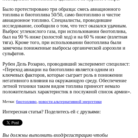
Было протестировано три образца: смесь авиационного
топлива и биотоплива 50/50, само биотопливо и чистое
авиационное топливо. Специалисты, проводившие
исследование, сообщили о том, что тест оказался удачным.
Выброс углекислого газа, при использовании биотоплива,
был на 90 % ниже (холостой ход) и на 60 % ниже (взлетная
тяга). Кроме того, при использовании биотоплива были
замечены пониженные выбросы органической аэрозоли и
сульфатов.
Рубен Дель Розарио, проводивший эксперимент специлист:
«Переход авиации на биотопливо является одним из
ключевых факторов, которые сыграет роль в понижении
негативного влияния на окружающую среду. Обеспечение
летной техники таким видом топлива принесет немало
положительных характеристик в послужной список армии».
Метки:
биотопливо
,
новости альтернативной энергетики
Интересная статья? Поделитесь ей с друзьями:
Вы должны выполнить вход/регистрацию чтобы