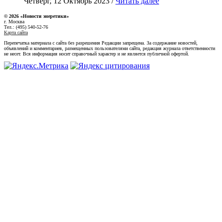
Четверг, 12 Октябрь 2023 /
Читать далее
© 2026 «Новости энеретики»
г. Москва
Тел.: (495) 540-52-76
Карта сайта
Перепечатка материала с сайта без разрешения Редакции запрещена. За содержание новостей,
объявлений и комментариев, размещенных пользователями сайта, редакция журнала ответственности
не несет. Вся информация носит справочный характер и не является публичной офертой.