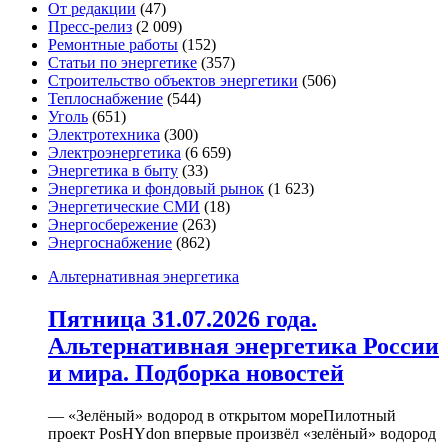
От редакции
(47)
Пресс-релиз
(2 009)
Ремонтные работы
(152)
Статьи по энергетике
(357)
Строительство объектов энергетики
(506)
Теплоснабжение
(544)
Уголь
(651)
Электротехника
(300)
Электроэнергетика
(6 659)
Энергетика в быту
(33)
Энергетика и фондовый рынок
(1 623)
Энергетические СМИ
(18)
Энергосбережение
(263)
Энергоснабжение
(862)
Альтернативная энергетика
Пятница 31.07.2026 года.
Альтернативная энергетика России
и мира. Подборка новостей
— «Зелёный» водород в открытом мореПилотный
проект PosHYdon впервые произвёл «зелёный» водород