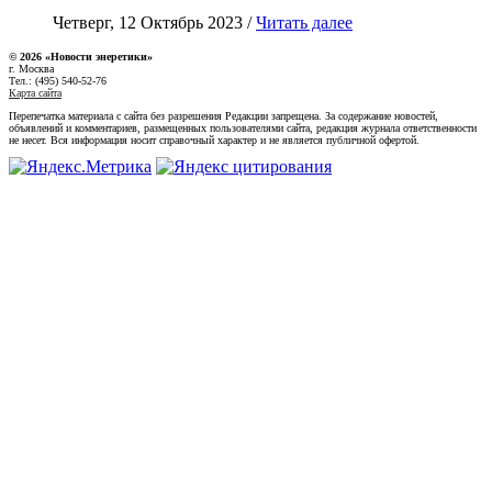
Четверг, 12 Октябрь 2023 /
Читать далее
© 2026 «Новости энеретики»
г. Москва
Тел.: (495) 540-52-76
Карта сайта
Перепечатка материала с сайта без разрешения Редакции запрещена. За содержание новостей,
объявлений и комментариев, размещенных пользователями сайта, редакция журнала ответственности
не несет. Вся информация носит справочный характер и не является публичной офертой.