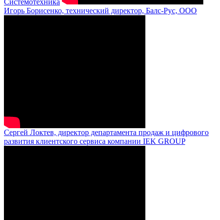
Системотехника
Игорь Борисенко, технический директор, Балс-Рус, ООО
Сергей Локтев, директор департамента продаж и цифрового
развития клиентского сервиса компании IEK GROUP