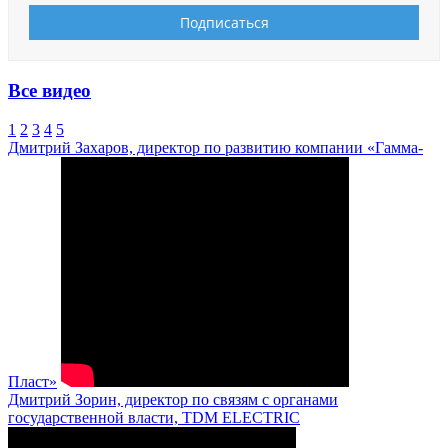
Все видео
1
2
3
4
5
Дмитрий Захаров, директор по развитию компании «Гамма-
Пласт»
Дмитрий Зорин, директор по связям с органами
государственной власти, TDM ELECTRIC