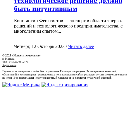
технологическое решение должно
быть интуитивным
Константин Феоктистов — эксперт в области энерго-
решений и технологического предпринимательства, с
многолетним опытом...
Четверг, 12 Октябрь 2023 /
Читать далее
© 2026 «Новости энеретики»
г. Москва
Тел.: (495) 540-52-76
Карта сайта
Перепечатка материала с сайта без разрешения Редакции запрещена. За содержание новостей,
объявлений и комментариев, размещенных пользователями сайта, редакция журнала ответственности
не несет. Вся информация носит справочный характер и не является публичной офертой.