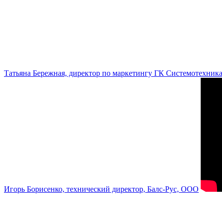
Татьяна Бережная, директор по маркетингу ГК Системотехник
Игорь Борисенко, технический директор, Балс-Рус, ООО