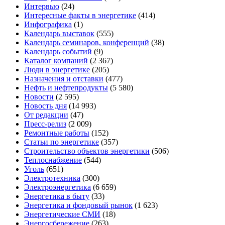
Интервью
(24)
Интересные факты в энергетике
(414)
Инфографика
(1)
Календарь выставок
(555)
Календарь семинаров, конференций
(38)
Календарь событий
(9)
Каталог компаний
(2 367)
Люди в энергетике
(205)
Назначения и отставки
(477)
Нефть и нефтепродукты
(5 580)
Новости
(2 595)
Новость дня
(14 993)
От редакции
(47)
Пресс-релиз
(2 009)
Ремонтные работы
(152)
Статьи по энергетике
(357)
Строительство объектов энергетики
(506)
Теплоснабжение
(544)
Уголь
(651)
Электротехника
(300)
Электроэнергетика
(6 659)
Энергетика в быту
(33)
Энергетика и фондовый рынок
(1 623)
Энергетические СМИ
(18)
Энергосбережение
(263)