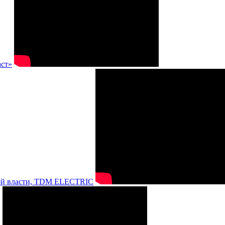
аст»
нной власти, TDM ELECTRIC