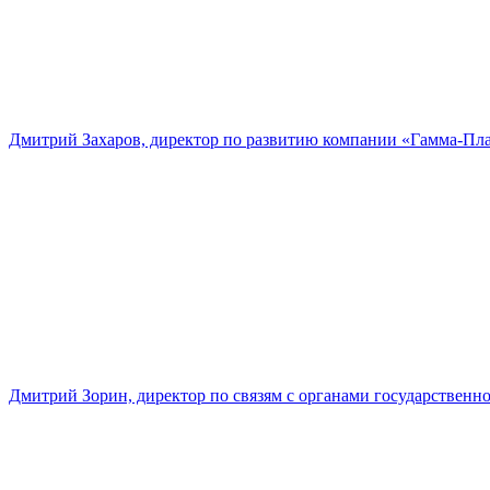
Дмитрий Захаров, директор по развитию компании «Гамма-Пл
Дмитрий Зорин, директор по связям с органами государстве