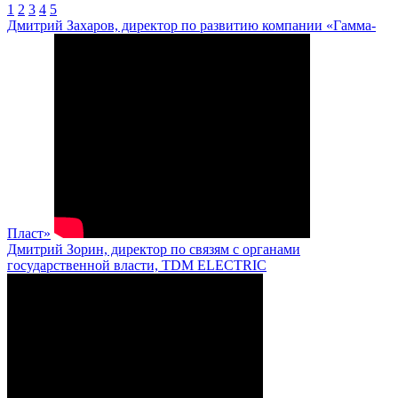
1
2
3
4
5
Дмитрий Захаров, директор по развитию компании «Гамма-
Пласт»
Дмитрий Зорин, директор по связям с органами
государственной власти, TDM ELECTRIC