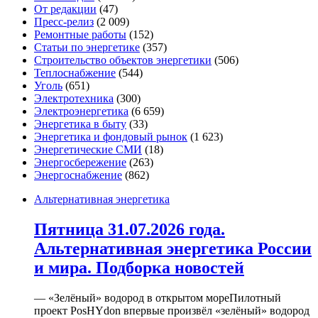
От редакции
(47)
Пресс-релиз
(2 009)
Ремонтные работы
(152)
Статьи по энергетике
(357)
Строительство объектов энергетики
(506)
Теплоснабжение
(544)
Уголь
(651)
Электротехника
(300)
Электроэнергетика
(6 659)
Энергетика в быту
(33)
Энергетика и фондовый рынок
(1 623)
Энергетические СМИ
(18)
Энергосбережение
(263)
Энергоснабжение
(862)
Альтернативная энергетика
Пятница 31.07.2026 года.
Альтернативная энергетика России
и мира. Подборка новостей
— «Зелёный» водород в открытом мореПилотный
проект PosHYdon впервые произвёл «зелёный» водород