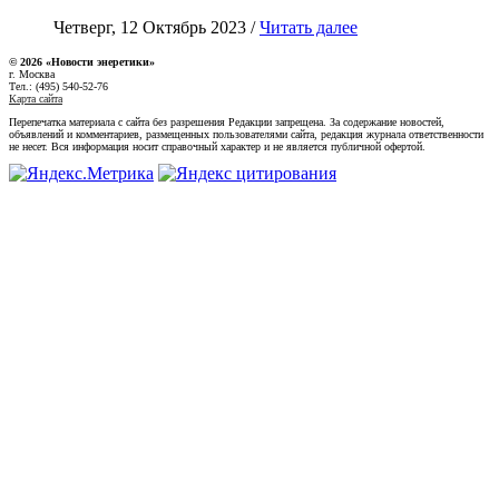
Четверг, 12 Октябрь 2023 /
Читать далее
© 2026 «Новости энеретики»
г. Москва
Тел.: (495) 540-52-76
Карта сайта
Перепечатка материала с сайта без разрешения Редакции запрещена. За содержание новостей,
объявлений и комментариев, размещенных пользователями сайта, редакция журнала ответственности
не несет. Вся информация носит справочный характер и не является публичной офертой.