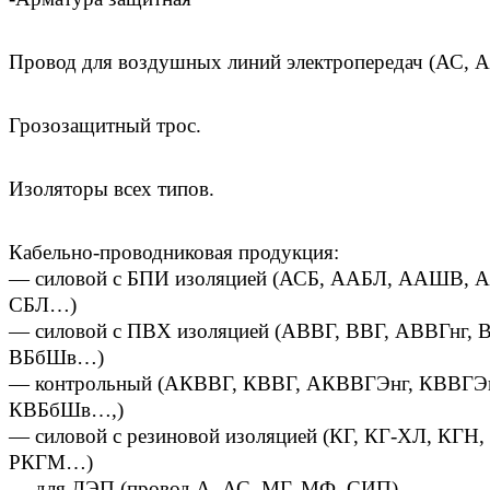
Провод для воздушных линий электропередач (АС, А
Грозозащитный трос.
Изоляторы всех типов.
Кабельно-проводниковая продукция:
— силовой с БПИ изоляцией (АСБ, ААБЛ, ААШВ, А
СБЛ…)
— силовой с ПВХ изоляцией (АВВГ, ВВГ, АВВГнг, 
ВБбШв…)
— контрольный (АКВВГ, КВВГ, АКВВГЭнг, КВВГЭ
КВБбШв…,)
— силовой с резиновой изоляцией (КГ, КГ-ХЛ, КГ
РКГМ…)
— для ЛЭП (провод А, АС, МГ, МФ, СИП)