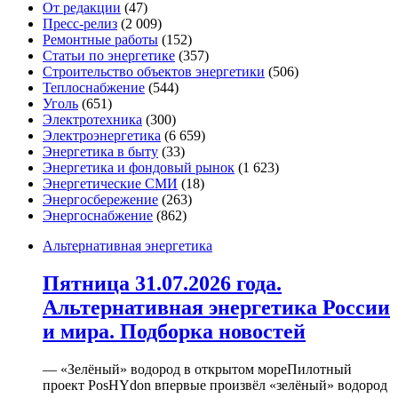
От редакции
(47)
Пресс-релиз
(2 009)
Ремонтные работы
(152)
Статьи по энергетике
(357)
Строительство объектов энергетики
(506)
Теплоснабжение
(544)
Уголь
(651)
Электротехника
(300)
Электроэнергетика
(6 659)
Энергетика в быту
(33)
Энергетика и фондовый рынок
(1 623)
Энергетические СМИ
(18)
Энергосбережение
(263)
Энергоснабжение
(862)
Альтернативная энергетика
Пятница 31.07.2026 года.
Альтернативная энергетика России
и мира. Подборка новостей
— «Зелёный» водород в открытом мореПилотный
проект PosHYdon впервые произвёл «зелёный» водород