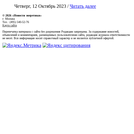
Четверг, 12 Октябрь 2023 /
Читать далее
© 2026 «Новости энеретики»
г. Москва
Тел.: (495) 540-52-76
Карта сайта
Перепечатка материала с сайта без разрешения Редакции запрещена. За содержание новостей,
объявлений и комментариев, размещенных пользователями сайта, редакция журнала ответственности
не несет. Вся информация носит справочный характер и не является публичной офертой.