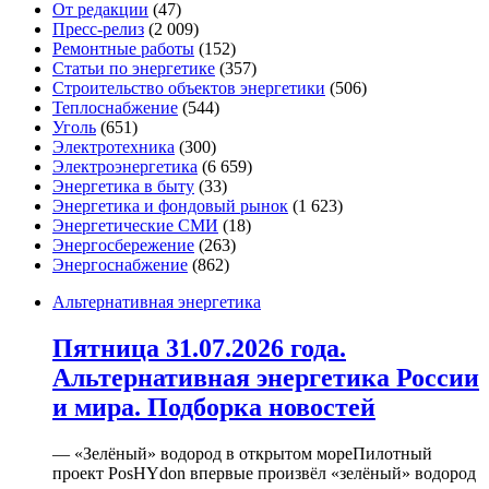
От редакции
(47)
Пресс-релиз
(2 009)
Ремонтные работы
(152)
Статьи по энергетике
(357)
Строительство объектов энергетики
(506)
Теплоснабжение
(544)
Уголь
(651)
Электротехника
(300)
Электроэнергетика
(6 659)
Энергетика в быту
(33)
Энергетика и фондовый рынок
(1 623)
Энергетические СМИ
(18)
Энергосбережение
(263)
Энергоснабжение
(862)
Альтернативная энергетика
Пятница 31.07.2026 года.
Альтернативная энергетика России
и мира. Подборка новостей
— «Зелёный» водород в открытом мореПилотный
проект PosHYdon впервые произвёл «зелёный» водород