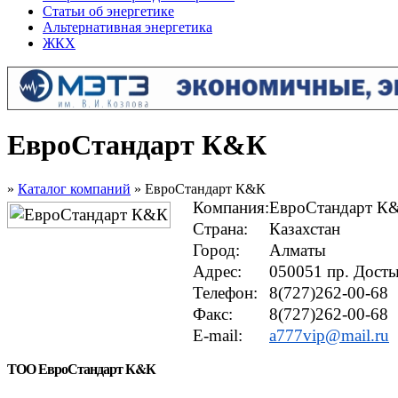
Статьи об энергетике
Альтернативная энергетика
ЖКХ
ЕвроСтандарт К&К
»
Каталог компаний
» ЕвроСтандарт К&К
Компания:
ЕвроСтандарт К
Страна:
Казахстан
Город:
Алматы
Адрес:
050051 пр. Досты
Телефон:
8(727)262-00-68
Факс:
8(727)262-00-68
E-mail:
a777vip@mail.ru
ТОО ЕвроСтандарт К&К