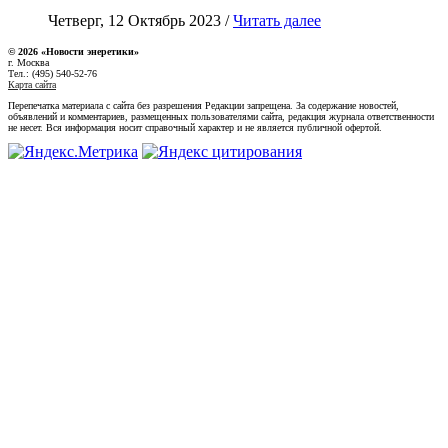
Четверг, 12 Октябрь 2023 /
Читать далее
© 2026 «Новости энеретики»
г. Москва
Тел.: (495) 540-52-76
Карта сайта
Перепечатка материала с сайта без разрешения Редакции запрещена. За содержание новостей,
объявлений и комментариев, размещенных пользователями сайта, редакция журнала ответственности
не несет. Вся информация носит справочный характер и не является публичной офертой.