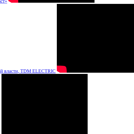
аст»
нной власти, TDM ELECTRIC