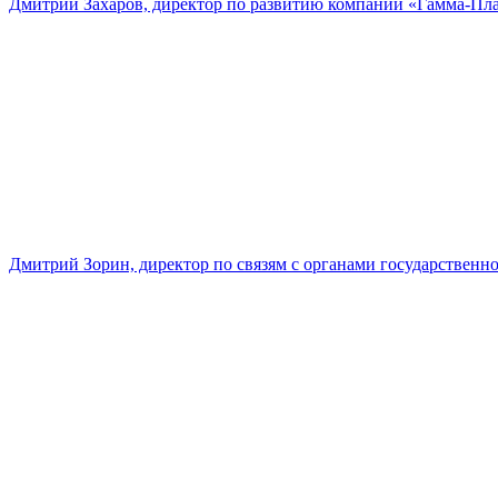
Дмитрий Захаров, директор по развитию компании «Гамма-Пл
Дмитрий Зорин, директор по связям с органами государстве