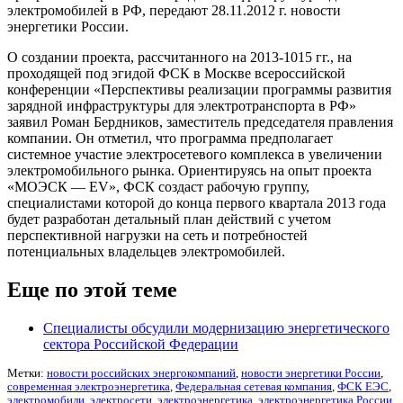
электромобилей в РФ, передают 28.11.2012 г. новости
энергетики России.
О создании проекта, рассчитанного на 2013-1015 гг., на
проходящей под эгидой ФСК в Москве всероссийской
конференции «Перспективы реализации программы развития
зарядной инфраструктуры для электротранспорта в РФ»
заявил Роман Бердников, заместитель председателя правления
компании. Он отметил, что программа предполагает
системное участие электросетевого комплекса в увеличении
электромобильного рынка. Ориентируясь на опыт проекта
«МОЭСК — EV», ФСК создаст рабочую группу,
специалистами которой до конца первого квартала 2013 года
будет разработан детальный план действий с учетом
перспективной нагрузки на сеть и потребностей
потенциальных владельцев электромобилей.
Еще по этой теме
Специалисты обсудили модернизацию энергетического
сектора Российской Федерации
Метки:
новости российских энергокомпаний
,
новости энергетики России
,
современная электроэнергетика
,
Федеральная сетевая компания
,
ФСК ЕЭС
,
электромобили
,
электросети
,
электроэнергетика
,
электроэнергетика России
,