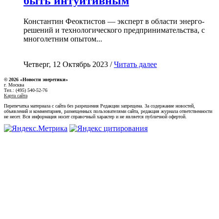
быть интуитивным
Константин Феоктистов — эксперт в области энерго-
решений и технологического предпринимательства, с
многолетним опытом...
Четверг, 12 Октябрь 2023 /
Читать далее
© 2026 «Новости энеретики»
г. Москва
Тел.: (495) 540-52-76
Карта сайта
Перепечатка материала с сайта без разрешения Редакции запрещена. За содержание новостей,
объявлений и комментариев, размещенных пользователями сайта, редакция журнала ответственности
не несет. Вся информация носит справочный характер и не является публичной офертой.