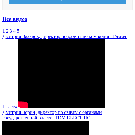
Все видео
1
2
3
4
5
Дмитрий Захаров, директор по развитию компании «Гамма-
Пласт»
Дмитрий Зорин, директор по связям с органами
государственной власти, TDM ELECTRIC