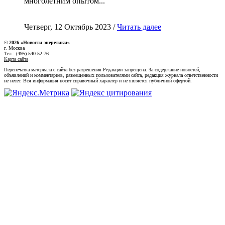
многолетним опытом...
Четверг, 12 Октябрь 2023 /
Читать далее
© 2026 «Новости энеретики»
г. Москва
Тел.: (495) 540-52-76
Карта сайта
Перепечатка материала с сайта без разрешения Редакции запрещена. За содержание новостей,
объявлений и комментариев, размещенных пользователями сайта, редакция журнала ответственности
не несет. Вся информация носит справочный характер и не является публичной офертой.