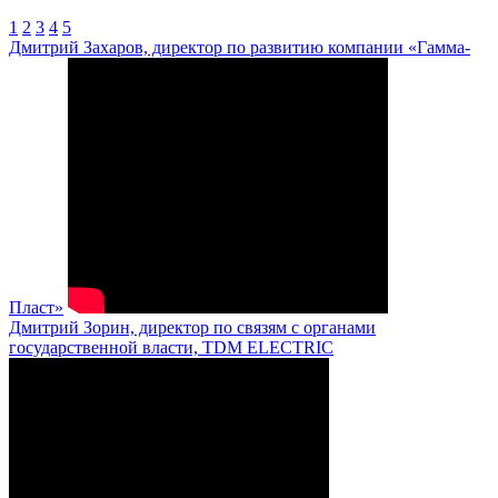
1
2
3
4
5
Дмитрий Захаров, директор по развитию компании «Гамма-
Пласт»
Дмитрий Зорин, директор по связям с органами
государственной власти, TDM ELECTRIC