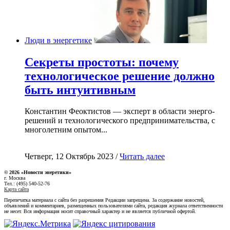
Люди в энергетике
Секреты простоты: почему
технологическое решение должно
быть интуитивным
Константин Феоктистов — эксперт в области энерго-
решений и технологического предпринимательства, с
многолетним опытом...
Четверг, 12 Октябрь 2023 /
Читать далее
© 2026 «Новости энеретики»
г. Москва
Тел.: (495) 540-52-76
Карта сайта
Перепечатка материала с сайта без разрешения Редакции запрещена. За содержание новостей,
объявлений и комментариев, размещенных пользователями сайта, редакция журнала ответственности
не несет. Вся информация носит справочный характер и не является публичной офертой.