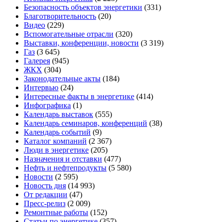
Безопасность объектов энергетики
(331)
Благотворительность
(20)
Видео
(229)
Вспомогательные отрасли
(320)
Выставки, конференции, новости
(3 319)
Газ
(3 645)
Галерея
(945)
ЖКХ
(304)
Законодательные акты
(184)
Интервью
(24)
Интересные факты в энергетике
(414)
Инфографика
(1)
Календарь выставок
(555)
Календарь семинаров, конференций
(38)
Календарь событий
(9)
Каталог компаний
(2 367)
Люди в энергетике
(205)
Назначения и отставки
(477)
Нефть и нефтепродукты
(5 580)
Новости
(2 595)
Новость дня
(14 993)
От редакции
(47)
Пресс-релиз
(2 009)
Ремонтные работы
(152)
Статьи по энергетике
(357)