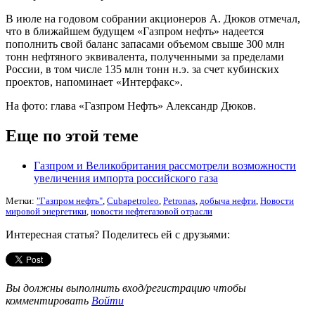
В июле на годовом собрании акционеров А. Дюков отмечал,
что в ближайшем будущем «Газпром нефть» надеется
пополнить свой баланс запасами объемом свыше 300 млн
тонн нефтяного эквивалента, полученными за пределами
России, в том числе 135 млн тонн н.э. за счет кубинских
проектов, напоминает «Интерфакс».
На фото: глава «Газпром Нефть» Александр Дюков.
Еще по этой теме
Газпром и Великобритания рассмотрели возможности
увеличения импорта российского газа
Метки:
"Газпром нефть"
,
Cubapetroleo
,
Petronas
,
добыча нефти
,
Новости
мировой энергетики
,
новости нефтегазовой отрасли
Интересная статья? Поделитесь ей с друзьями:
Вы должны выполнить вход/регистрацию чтобы
комментировать
Войти