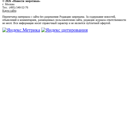
© 2026 «Новости энеретики»
г. Москва
Тел.: (495) 540-52-76
Карта сайта
Перепечатка материала с сайта без разрешения Редакции запрещена. За содержание новостей,
объявлений и комментариев, размещенных пользователями сайта, редакция журнала ответственности
не несет. Вся информация носит справочный характер и не является публичной офертой.