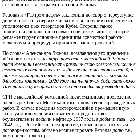
активов проекта сохраняет за собой Petronas.
Petronas и «Газпром нефть» заключили договор о переуступке
доли в проекте в первых числах июля, получив одобрение от
уполномоченных госорганов Кубы. Стороны также
подписали соглашение о совместной деятельности, которое
регламентирует основные принципы совместной работы,
механизмы и процедуры принятия важных решений.
По словам Александра Дюкова, возглавляющего правление
«Газпром нефти», «
сотрудничество с малазийской Petronas
даст компании возможность развить свою осведомленность в
сегменте освоения морских глубоководных месторождений, а
также расширить опыт участия в заграничных проектах,
благодаря которым к 2020 году мы планируем добывать около
10% нашего суммарного объема производства углеводородов
».
СРП с малазийской компанией предусматривает проведение
на четырех блоках Мексиканского залива геологоразведочных
работ. В случае введения месторождений в промышленную
эксплуатацию условия соглашения предполагают
осуществление добычи нефти до 2037 года, а добычи газа – до
2042 года. Российское предприятие, согласно достигнутым
договоренностям, обязано компенсировать Petronas долю т.н.
«исторических» затрат.