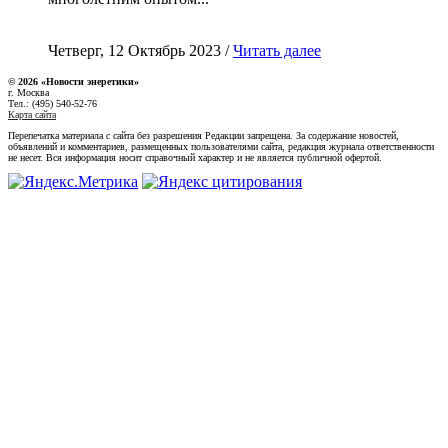
Четверг, 12 Октябрь 2023 /
Читать далее
© 2026 «Новости энеретики»
г. Москва
Тел.: (495) 540-52-76
Карта сайта
Перепечатка материала с сайта без разрешения Редакции запрещена. За содержание новостей,
объявлений и комментариев, размещенных пользователями сайта, редакция журнала ответственности
не несет. Вся информация носит справочный характер и не является публичной офертой.