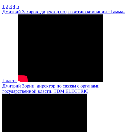
1
2
3
4
5
Дмитрий Захаров, директор по развитию компании «Гамма-
Пласт»
Дмитрий Зорин, директор по связям с органами
государственной власти, TDM ELECTRIC