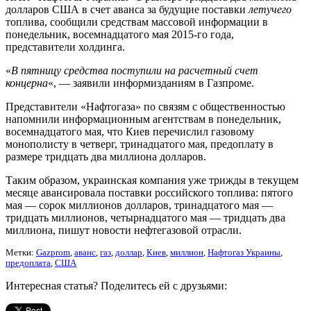
долларов США в счет аванса за будущие поставки
летучего
топлива, сообщили средствам массовой информации в
понедельник, восемнадцатого мая 2015-го года,
представители холдинга.
«
В пятницу средства поступили на расчетный счет
концерна
«, — заявили информизданиям в Газпроме.
Представители «Нафтогаза» по связям с общественностью
напомнили информационным агентствам в понедельник,
восемнадцатого мая, что Киев перечислил газовому
монополисту в четверг, тринадцатого мая, предоплату в
размере тридцать два миллиона долларов.
Таким образом, украинская компания уже трижды в текущем
месяце авансировала поставки российского топлива: пятого
мая — сорок миллионов долларов, тринадцатого мая —
тридцать миллионов, четырнадцатого мая — тридцать два
миллиона, пишут новости нефтегазовой отрасли.
Метки:
Gazprom
,
аванс
,
газ
,
доллар
,
Киев
,
миллион
,
Нафтогаз Украины
,
предоплата
,
США
Интересная статья? Поделитесь ей с друзьями: