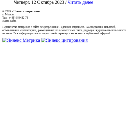
Четверг, 12 Октябрь 2023 /
Читать далее
© 2026 «Новости энеретики»
г. Москва
Тел.: (495) 540-52-76
Карта сайта
Перепечатка материала с сайта без разрешения Редакции запрещена. За содержание новостей,
объявлений и комментариев, размещенных пользователями сайта, редакция журнала ответственности
не несет. Вся информация носит справочный характер и не является публичной офертой.