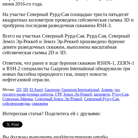
июня 2016-го года.
На участке Северный Рурд-Сая площадью триста пятьдесят
квадратных километров проведена сейсмическая съемка 3D и
пробурена последняя разведочная скважина RSH-3.
Всего на участках Северный Рурд-Сая, Рурд-Сая, Северный
Землэ Эр-Реккеб и Землэ Эр-Реккеб произведено бурение
девяти разведочных скважин, выполнена масштабная
сейсмическая съемка 2D и 3D.
Отметим, что ранее в ходе бурения скважин RSHN-1, ZERN-1
и RSH-2 специалисты Gazprom International обнаружили три
новых бассейна природного газа, пишут новости
нефтегазовой отрасли.
Метки:
2D
,
3D
,
El Assel
,
Gazprom
,
Gazprom International
,
Алжир
,
газ
,
геолого-разведочные работы
,
ГРР
,
Землэ Эр-Реккеб
,
километр
,
Рурд-Сая
,
Северная Африка
,
Северный Землэ Эр-Реккеб
,
Северный Рурд-Сая
,
сейсморазведка
,
скважина
Интересная статья? Поделитесь ей с друзьями:
Вы должны выполнить вход/регистрацию чтобы