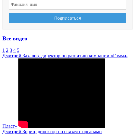
Все видео
1
2
3
4
5
Дмитрий Захаров, директор по развитию компании «Гамма-
Пласт»
Дмитрий Зорин, директор по связям с органами