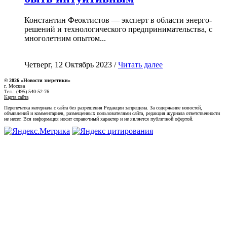
Константин Феоктистов — эксперт в области энерго-
решений и технологического предпринимательства, с
многолетним опытом...
Четверг, 12 Октябрь 2023 /
Читать далее
© 2026 «Новости энеретики»
г. Москва
Тел.: (495) 540-52-76
Карта сайта
Перепечатка материала с сайта без разрешения Редакции запрещена. За содержание новостей,
объявлений и комментариев, размещенных пользователями сайта, редакция журнала ответственности
не несет. Вся информация носит справочный характер и не является публичной офертой.