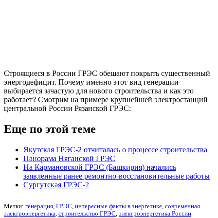
Строящиеся в России ГРЭС обещают покрыть существенный
энергодефицит. Почему именно этот вид генерации
выбирается зачастую для нового строительства и как это
работает? Смотрим на примере крупнейшей электростанций
центральной России Рязанской ГРЭС:
Еще по этой теме
Якутская ГРЭС-2 отчиталась о процессе строительства
Панорама Няганской ГРЭС
На Кармановской ГРЭС (Башкирия) начались
заявленные ранее ремонтно-восстановительные работы
Сургутская ГРЭС-2
Метки:
генерация
,
ГРЭС
,
интересные факты в энергетике
,
современная
электроэнергетика
,
строительство ГРЭС
,
электроэнергетика России