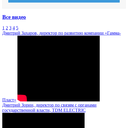
Все видео
1
2
3
4
5
Дмитрий Захаров, директор по развитию компании «Гамма-
Пласт»
Дмитрий Зорин, директор по связям с органами
государственной власти, TDM ELECTRIC