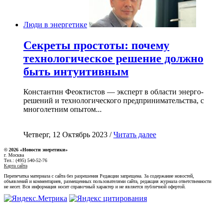
Люди в энергетике
Секреты простоты: почему
технологическое решение должно
быть интуитивным
Константин Феоктистов — эксперт в области энерго-
решений и технологического предпринимательства, с
многолетним опытом...
Четверг, 12 Октябрь 2023 /
Читать далее
© 2026 «Новости энеретики»
г. Москва
Тел.: (495) 540-52-76
Карта сайта
Перепечатка материала с сайта без разрешения Редакции запрещена. За содержание новостей,
объявлений и комментариев, размещенных пользователями сайта, редакция журнала ответственности
не несет. Вся информация носит справочный характер и не является публичной офертой.