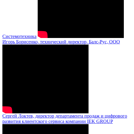
Системотехника
Игорь Борисенко, технический директор, Балс-Рус, ООО
Сергей Локтев, директор департамента продаж и цифрового
развития клиентского сервиса компании IEK GROUP