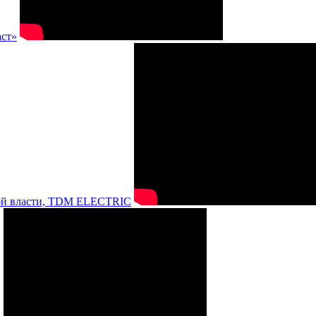
аст»
нной власти, TDM ELECTRIC