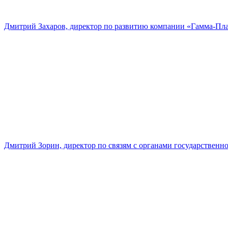
Дмитрий Захаров, директор по развитию компании «Гамма-Пл
Дмитрий Зорин, директор по связям с органами государстве