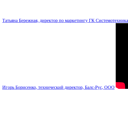
Татьяна Бережная, директор по маркетингу ГК Системотехник
Игорь Борисенко, технический директор, Балс-Рус, ООО