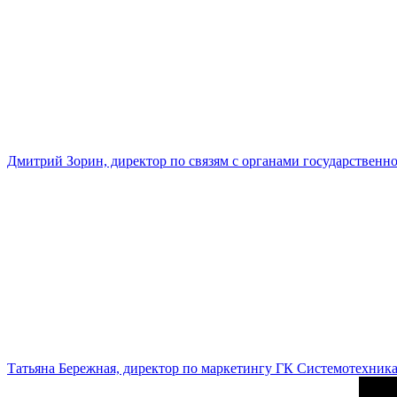
Дмитрий Зорин, директор по связям с органами государстве
Татьяна Бережная, директор по маркетингу ГК Системотехник