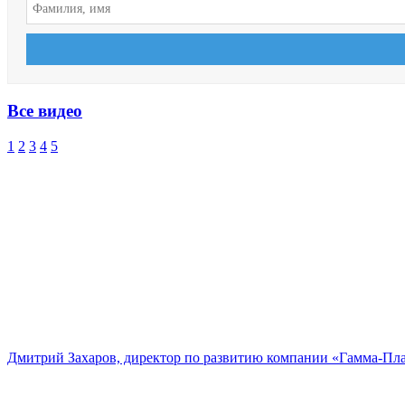
Все видео
1
2
3
4
5
Дмитрий Захаров, директор по развитию компании «Гамма-Пл