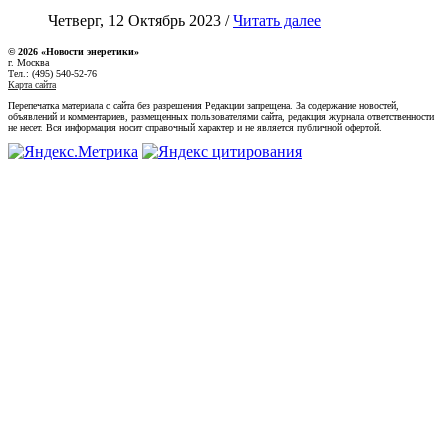
Четверг, 12 Октябрь 2023 /
Читать далее
© 2026 «Новости энеретики»
г. Москва
Тел.: (495) 540-52-76
Карта сайта
Перепечатка материала с сайта без разрешения Редакции запрещена. За содержание новостей,
объявлений и комментариев, размещенных пользователями сайта, редакция журнала ответственности
не несет. Вся информация носит справочный характер и не является публичной офертой.