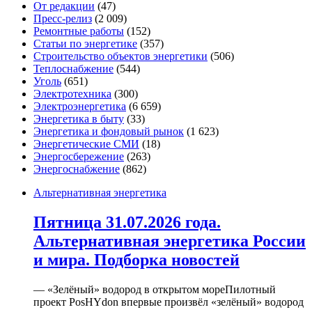
От редакции
(47)
Пресс-релиз
(2 009)
Ремонтные работы
(152)
Статьи по энергетике
(357)
Строительство объектов энергетики
(506)
Теплоснабжение
(544)
Уголь
(651)
Электротехника
(300)
Электроэнергетика
(6 659)
Энергетика в быту
(33)
Энергетика и фондовый рынок
(1 623)
Энергетические СМИ
(18)
Энергосбережение
(263)
Энергоснабжение
(862)
Альтернативная энергетика
Пятница 31.07.2026 года.
Альтернативная энергетика России
и мира. Подборка новостей
— «Зелёный» водород в открытом мореПилотный
проект PosHYdon впервые произвёл «зелёный» водород