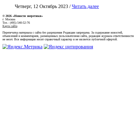
Четверг, 12 Октябрь 2023 /
Читать далее
© 2026 «Новости энеретики»
г. Москва
Тел.: (495) 540-52-76
Карта сайта
Перепечатка материала с сайта без разрешения Редакции запрещена. За содержание новостей,
объявлений и комментариев, размещенных пользователями сайта, редакция журнала ответственности
не несет. Вся информация носит справочный характер и не является публичной офертой.