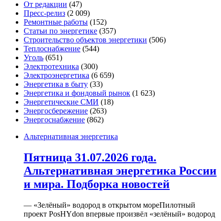
От редакции
(47)
Пресс-релиз
(2 009)
Ремонтные работы
(152)
Статьи по энергетике
(357)
Строительство объектов энергетики
(506)
Теплоснабжение
(544)
Уголь
(651)
Электротехника
(300)
Электроэнергетика
(6 659)
Энергетика в быту
(33)
Энергетика и фондовый рынок
(1 623)
Энергетические СМИ
(18)
Энергосбережение
(263)
Энергоснабжение
(862)
Альтернативная энергетика
Пятница 31.07.2026 года.
Альтернативная энергетика России
и мира. Подборка новостей
— «Зелёный» водород в открытом мореПилотный
проект PosHYdon впервые произвёл «зелёный» водород