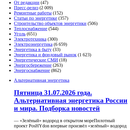
От редакции
(47)
Пресс-релиз
(2 009)
Ремонтные работы
(152)
Статьи по энергетике
(357)
Строительство объектов энергетики
(506)
Теплоснабжение
(544)
Уголь
(651)
Электротехника
(300)
Электроэнергетика
(6 659)
Энергетика в быту
(33)
Энергетика и фондовый рынок
(1 623)
Энергетические СМИ
(18)
Энергосбережение
(263)
Энергоснабжение
(862)
Альтернативная энергетика
Пятница 31.07.2026 года.
Альтернативная энергетика России
и мира. Подборка новостей
— «Зелёный» водород в открытом мореПилотный
проект PosHYdon впервые произвёл «зелёный» водород