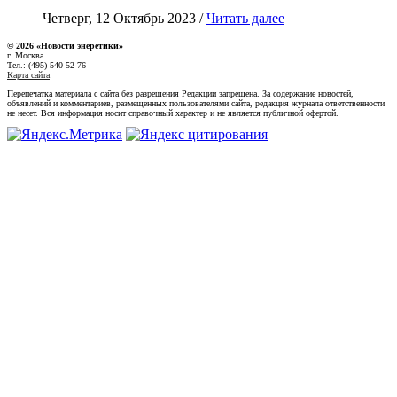
Четверг, 12 Октябрь 2023 /
Читать далее
© 2026 «Новости энеретики»
г. Москва
Тел.: (495) 540-52-76
Карта сайта
Перепечатка материала с сайта без разрешения Редакции запрещена. За содержание новостей,
объявлений и комментариев, размещенных пользователями сайта, редакция журнала ответственности
не несет. Вся информация носит справочный характер и не является публичной офертой.