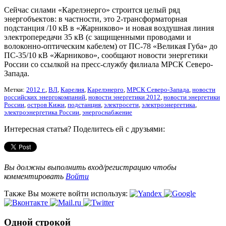
Сейчас силами «Карелэнерго» строится целый ряд
энергобъектов: в частности, это 2-трансформаторная
подстанция /10 кВ в «Жарниково» и новая воздушная линия
электропередачи 35 кВ (с защищенными проводами и
волоконно-оптическим кабелем) от ПС-78 «Великая Губа» до
ПС-35/10 кВ «Жарниково», сообщают новости энергетики
России со ссылкой на пресс-службу филиала МРСК Северо-
Запада.
Метки:
2012 г.
,
ВЛ
,
Карелия
,
Карелэнерго
,
МРСК Северо-Запада
,
новости
российских энергокомпаний
,
новости энергетики 2012
,
новости энергетики
России
,
остров Кижи
,
подстанция
,
электросети
,
электроэнергетика
,
электроэнергетика России
,
энергоснабжение
Интересная статья? Поделитесь ей с друзьями:
Вы должны выполнить вход/регистрацию чтобы
комментировать
Войти
Также Вы можете войти используя:
Одной строкой