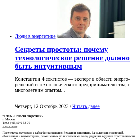
Люди в энергетике
Секреты простоты: почему
технологическое решение должно
быть интуитивным
Константин Феоктистов — эксперт в области энерго-
решений и технологического предпринимательства, с
многолетним опытом...
Четверг, 12 Октябрь 2023 /
Читать далее
© 2026 «Новости энеретики»
г. Москва
Тел.: (495) 540-52-76
Карта сайта
Перепечатка материала с сайта без разрешения Редакции запрещена. За содержание новостей,
объявлений и комментариев, размещенных пользователями сайта, редакция журнала ответственности