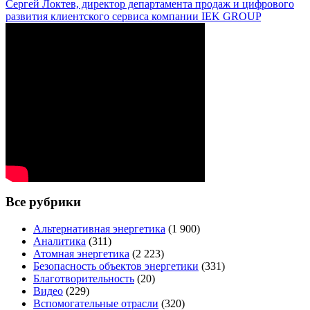
Сергей Локтев, директор департамента продаж и цифрового
развития клиентского сервиса компании IEK GROUP
Все рубрики
Альтернативная энергетика
(1 900)
Аналитика
(311)
Атомная энергетика
(2 223)
Безопасность объектов энергетики
(331)
Благотворительность
(20)
Видео
(229)
Вспомогательные отрасли
(320)