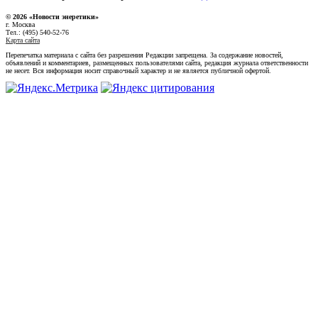
© 2026 «Новости энеретики»
г. Москва
Тел.: (495) 540-52-76
Карта сайта
Перепечатка материала с сайта без разрешения Редакции запрещена. За содержание новостей,
объявлений и комментариев, размещенных пользователями сайта, редакция журнала ответственности
не несет. Вся информация носит справочный характер и не является публичной офертой.