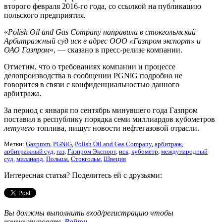
второго февраля 2016-го года, со ссылкой на публикацию
польского предприятия.
«
Polish Oil and Gas Company направила в стокгольмский
Арбитражный суд иск в адрес ООО «Газпром экспорт» и
ОАО Газпром
«, — сказано в пресс-релизе компании.
Отметим, что о требованиях компании и процессе
делопроизводства в сообщении PGNiG подробно не
говорится в связи с конфиденциальностью данного
арбитража.
За период с января по сентябрь минувшего года Газпром
поставил в республику порядка семи миллиардов кубометров
летучего
топлива, пишут новости нефтегазовой отрасли.
Метки:
Gazprom
,
PGNiG
,
Polish Oil and Gas Company
,
арбитраж
,
арбитражный суд
,
газ
,
Газпром Экспорт
,
иск
,
кубометр
,
международный
суд
,
миллиард
,
Польша
,
Стокгольм
,
Швеция
Интересная статья? Поделитесь ей с друзьями:
Вы должны выполнить вход/регистрацию чтобы
комментировать
Войти