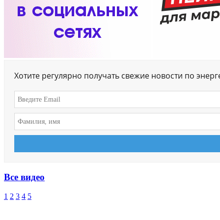
Хотите регулярно получать свежие новости по энер
Все видео
1
2
3
4
5