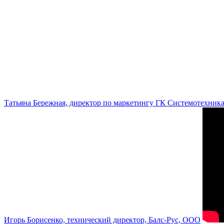
Татьяна Бережная, директор по маркетингу ГК Системотехник
Игорь Борисенко, технический директор, Балс-Рус, ООО