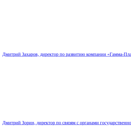
Дмитрий Захаров, директор по развитию компании «Гамма-Пл
Дмитрий Зорин, директор по связям с органами государстве