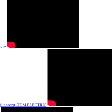
аст»
нной власти, TDM ELECTRIC