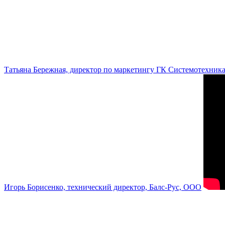
Татьяна Бережная, директор по маркетингу ГК Системотехник
Игорь Борисенко, технический директор, Балс-Рус, ООО