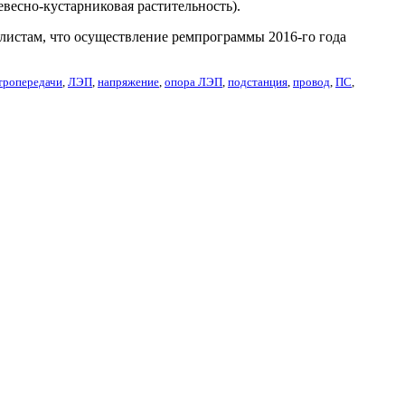
весно-кустарниковая растительность).
листам, что осуществление ремпрограммы 2016-го года
тропередачи
,
ЛЭП
,
напряжение
,
опора ЛЭП
,
подстанция
,
провод
,
ПС
,