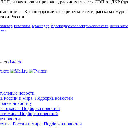
ЛЭП, изоляторов и проводов, расчистят трассы ЛЭП от ДКР (дре
омпании — Краснодарские электрические сети, рассказал журна
етики России.
золятор
,
киловольт
,
Краснодар
,
Краснодарские электрические сети
,
линия элек
сети
вать
Войти
ктуальные новости
ка России и мира. Подборка новостей
альные новости у
ая отрасль. Подборка новостей
ии и мира. Подборка новостей
ые новости
гетика России и мира. Подборка новостей