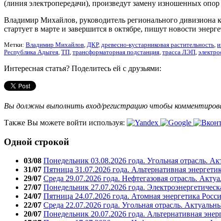
(линия электропередачи), произведут замену изношенных опор 
Владимир Михайлов, руководитель регионального дивизиона к
стартует в марте и завершится в октябре, пишут новости энерг
Метки:
Владимир Михайлов
,
ДКР
,
древесно-кустарниковая растительность
,
и
Республика Адыгея
,
ТП
,
трансформаторная подстанция
,
трасса ЛЭП
,
электро
Интересная статья? Поделитесь ей с друзьями:
Вы должны выполнить вход/регистрацию чтобы комментиро
Также Вы можете войти используя:
Одной строкой
03/08
Понедельник 03.08.2026 года. Угольная отрасль. А
31/07
Пятница 31.07.2026 года. Альтернативная энергети
29/07
Среда 29.07.2026 года. Нефтегазовая отрасль. Акту
27/07
Понедельник 27.07.2026 года. Электроэнергетическ
24/07
Пятница 24.07.2026 года. Атомная энергетика Росс
22/07
Среда 22.07.2026 года. Угольная отрасль. Актуальн
20/07
Понедельник 20.07.2026 года. Альтернативная энер