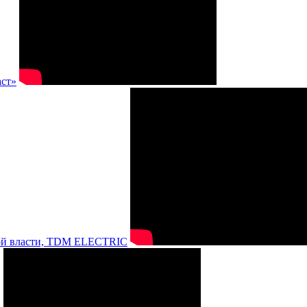
аст»
нной власти, TDM ELECTRIC