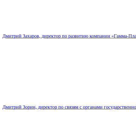
Дмитрий Захаров, директор по развитию компании «Гамма-Пл
Дмитрий Зорин, директор по связям с органами государстве