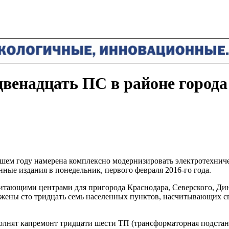
двенадцать ПС в районе город
шем году намерена комплексно модернизировать электротехниче
ые издания в понедельник, первого февраля 2016-го года.
итающими центрами для пригорода Краснодара, Северского, Дин
ожены сто тридцать семь населенных пунктов, насчитывающих с
олнят капремонт тридцати шести ТП (трансформаторная подстанц