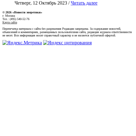
Четверг, 12 Октябрь 2023 /
Читать далее
© 2026 «Новости энеретики»
г. Москва
Тел.: (495) 540-52-76
Карта сайта
Перепечатка материала с сайта без разрешения Редакции запрещена. За содержание новостей,
объявлений и комментариев, размещенных пользователями сайта, редакция журнала ответственности
не несет. Вся информация носит справочный характер и не является публичной офертой.