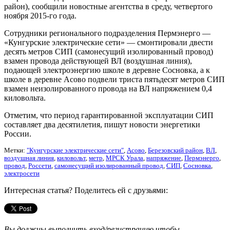
район), сообщили новостные агентства в среду, четвертого
ноября 2015-го года.
Сотрудники регионального подразделения Пермэнерго —
«Кунгурские электрические сети» — смонтировали двести
десять метров СИП (самонесущий изолированный провод)
взамен провода действующей ВЛ (воздушная линия),
подающей электроэнергию школе в деревне Сосновка, а к
школе в деревне Асово подвели триста пятьдесят метров СИП
взамен неизолированного провода на ВЛ напряжением 0,4
киловольта.
Отметим, что период гарантированной эксплуатации СИП
составляет два десятилетия, пишут новости энергетики
России.
Метки:
"Кунгурские электрические сети"
,
Асово
,
Березовский район
,
ВЛ
,
воздушная линия
,
киловольт
,
метр
,
МРСК Урала
,
напряжение
,
Пермэнерго
,
провод
,
Россети
,
самонесущий изолированный провод
,
СИП
,
Сосновка
,
электросети
Интересная статья? Поделитесь ей с друзьями:
Вы должны выполнить вход/регистрацию чтобы