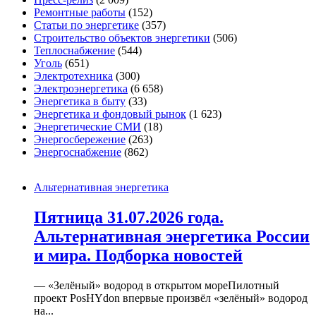
Ремонтные работы
(152)
Статьи по энергетике
(357)
Строительство объектов энергетики
(506)
Теплоснабжение
(544)
Уголь
(651)
Электротехника
(300)
Электроэнергетика
(6 658)
Энергетика в быту
(33)
Энергетика и фондовый рынок
(1 623)
Энергетические СМИ
(18)
Энергосбережение
(263)
Энергоснабжение
(862)
Альтернативная энергетика
Пятница 31.07.2026 года.
Альтернативная энергетика России
и мира. Подборка новостей
— «Зелёный» водород в открытом мореПилотный
проект PosHYdon впервые произвёл «зелёный» водород
на...